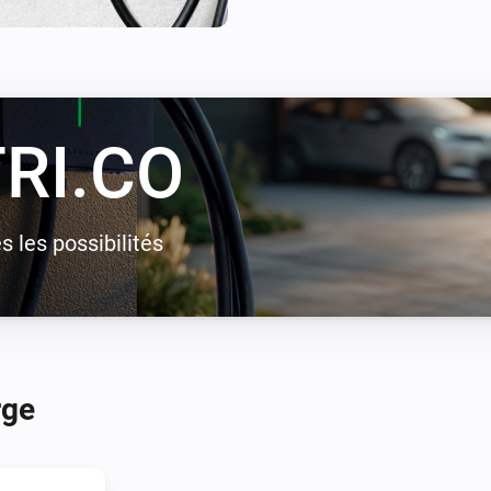
que la consommation totale re
principal. Elle permet égalemen
une conduite 100 % verte ave
RI.CO
 les possibilités
rge