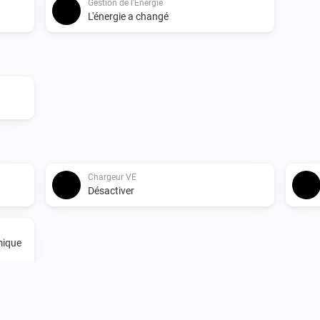
Gestion de l'Énergie
L'énergie a changé
Chargeur VE
Désactiver
mique