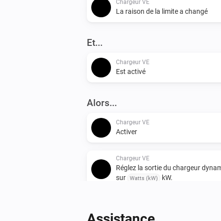
Chargeur VE
La raison de la limite a changé
Et...
Chargeur VE
Est activé
Alors...
Chargeur VE
Activer
Chargeur VE
Réglez la sortie du chargeur dyna
sur
kW.
Watts (kW)
Assistance