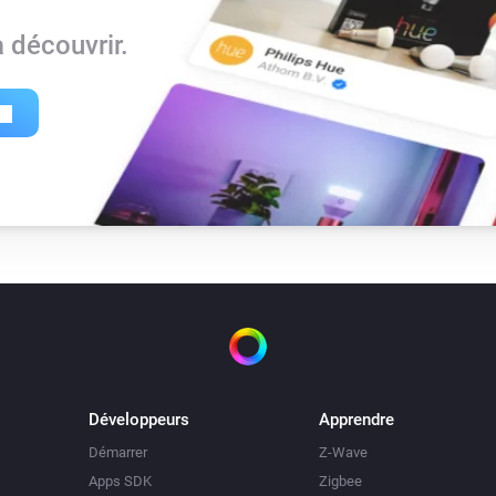
 découvrir.
Développeurs
Apprendre
Démarrer
Z-Wave
Apps SDK
Zigbee