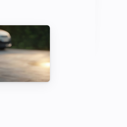
ste dans la limite du disjoncteur 
t la recharge à l'énergie solaire pour 
c zéro émission de carbone.