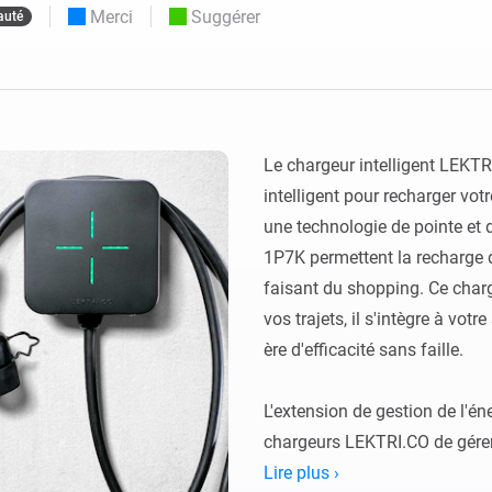
Merci
Suggérer
uté
Moods
commandés
d personnalisés.
Choisissez ou créez des préréglages de
o et Homey Self-Hosted Server.
lumière.
domotiques pour vous.
Homey Pro
Ethernet Adapter
tivité sans
tocoles.
Connectez-vous à votre
réseau Ethernet câblé.
Le chargeur intelligent LEKTRI
intelligent pour recharger vot
une technologie de pointe et de
1P7K permettent la recharge d
faisant du shopping. Ce charg
vos trajets, il s'intègre à votr
ère d'efficacité sans faille.

L'extension de gestion de l'é
chargeurs LEKTRI.CO de gérer e
entre le bâtiment, les panneaux
Lire plus ›