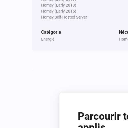
Homey (Early 2018)
Homey (Early 2016)
Homey Self-Hosted Server
Catégorie
Néce
Energie
Home
Parcourir t
applis