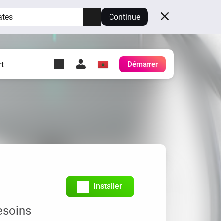
ates
Continue
t
Démarrer
y Self-Hosted Server
es
ez votre propre Homey.
h
Self-Hosted Server
Exécutez Homey sur votre
matériel.
Installer
esoins