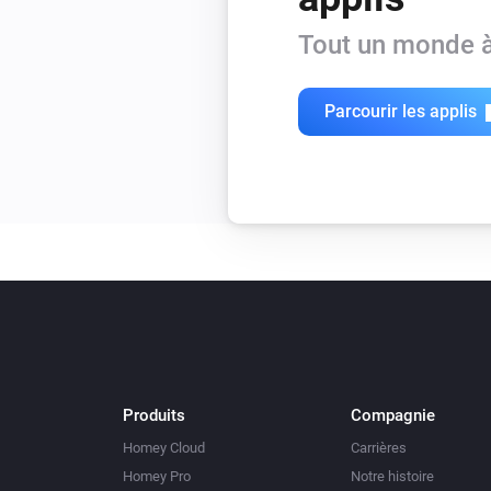
Tout un monde à
Parcourir les applis
Produits
Compagnie
Homey Cloud
Carrières
Homey Pro
Notre histoire