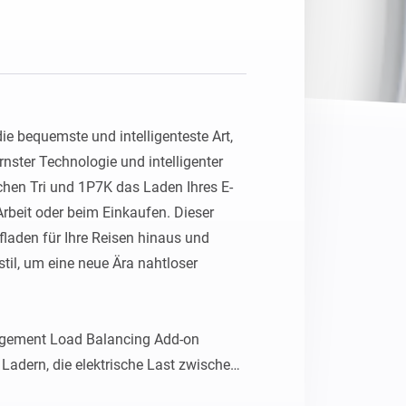
Homey Pro
Ethernet Adapter
Stelle eine Verbindung mit
deinem Ethernet-Netzwerk
her.
e bequemste und intelligenteste Art, 
nster Technologie und intelligenter 
chen Tri und 1P7K das Laden Ihres E-
rbeit oder beim Einkaufen. Dieser 
laden für Ihre Reisen hinaus und 
stil, um eine neue Ära nahtloser 
ement Load Balancing Add-on 
adern, die elektrische Last zwischen 
len und dem Elektrofahrzeug zu 