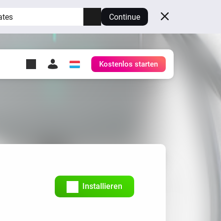
ates
Continue
Kostenlos starten
y Self-Hosted Server
ge
deinen eigenen Homey.
h
Self-Hosted Server
Lass Homey auf deiner
Hardware laufen.
Installieren