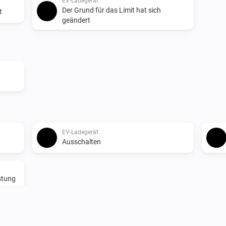
EV-Ladegerät
Der Grund für das Limit hat sich
t
geändert
EV-Ladegerät
Ausschalten
stung