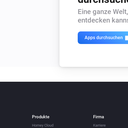
Eine ganze Welt,
entdecken kanns
Apps durchsuchen
Produkte
Firma
Homey Cloud
Karriere