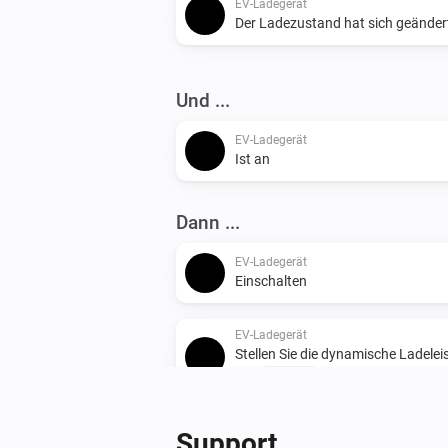
EV-Ladegerät
Der Ladezustand hat sich geänder
Und ...
EV-Ladegerät
Ist an
Dann ...
EV-Ladegerät
Einschalten
EV-Ladegerät
Stellen Sie die dynamische Ladelei
auf
kW ein.
Watt (kW)
Support