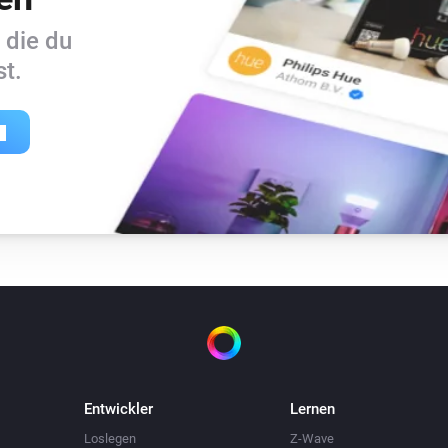
 die du
t.
Entwickler
Lernen
Loslegen
Z-Wave