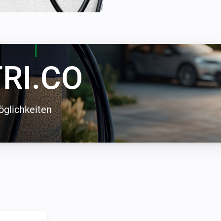
steuern und auszugleichen, 
innerhalb der Hauptsicherung 
Laden mit Solarenergie für 1
Emissionen.
RI.CO
öglichkeiten