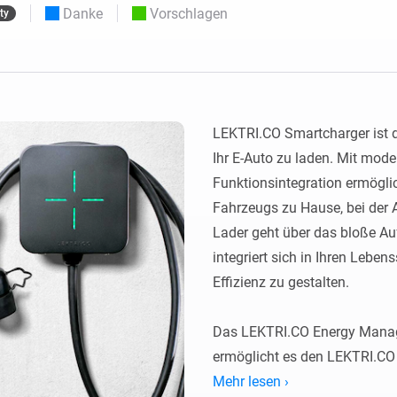
Moods
Danke
Vorschlagen
ty
ashboards.
Wähle oder erstelle Voreinstellungen für die
en
Beleuchtung.
 und Homey Self-Hosted Server.
rt-Home-Geräte für Sie.
Homey Energy Dongle
kabellose
Überwachen Sie den
 sechs
Stromverbrauch Ihres
Hauses in Echtzeit.
LEKTRI.CO Smartcharger ist di
Ihr E-Auto zu laden. Mit moder
Funktionsintegration ermögli
Fahrzeugs zu Hause, bei der A
Lader geht über das bloße Auf
integriert sich in Ihren Lebens
Effizienz zu gestalten.

Das LEKTRI.CO Energy Manag
ermöglicht es den LEKTRI.CO L
dem Gebäude, den Solarpanee
Mehr lesen ›