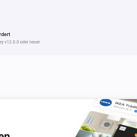
rdert
y v12.0.0 oder neuer
en