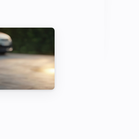
sodass der Gesamtstromverbrauch 
bleibt. Es ermöglicht zudem das 
00 Prozent grünes Fahren ohne CO2-