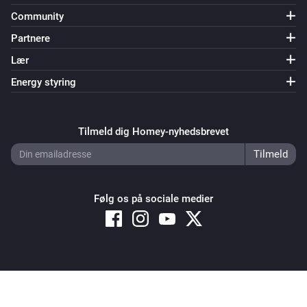
Community
Partnere
Lær
Energy styring
Tilmeld dig Homey-nyhedsbrevet
Følg os på sociale medier
Copyright © 2026 Athom B.V. – All rights reserved
Privacy and Cookie Notice
|
Terms and Conditions