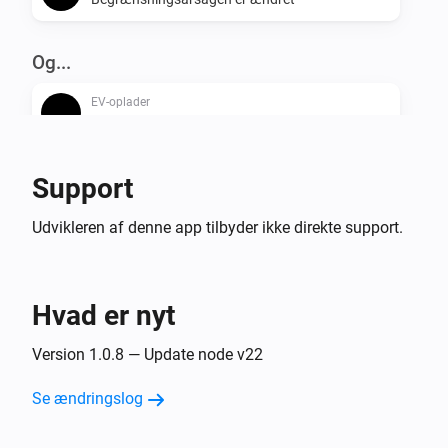
Og...
EV-oplader
Er tændt
Support
Så...
EV-oplader
Udvikleren af denne app tilbyder ikke direkte support.
Tændt
EV-oplader
Hvad er nyt
Slukket
Version 1.0.8 — Update node v22
EV-oplader
Tænd eller sluk
Se ændringslog