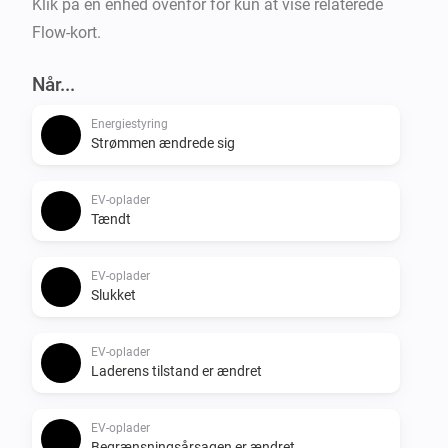
Klik på en enhed ovenfor for kun at vise relaterede
Flow-kort.
Når...
Energiestyring
Strømmen ændrede sig
EV-oplader
Tændt
EV-oplader
Slukket
EV-oplader
Laderens tilstand er ændret
EV-oplader
Begrænsningsårsagen er ændret