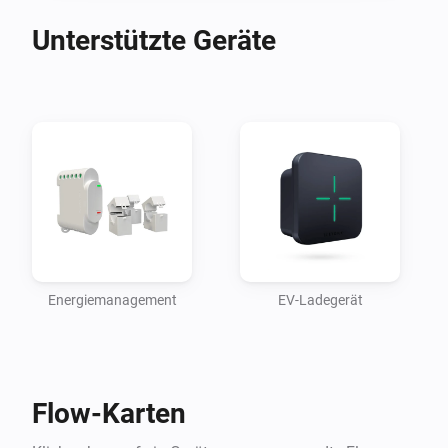
Solarenergie für 100 Prozent grünes Fahren ohne CO2-
Emissionen.
Unterstützte Geräte
Energiemanagement
EV-Ladegerät
Flow-Karten