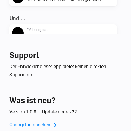
Und ...
EV-Ladegerät
Ist an
Support
Dann ...
EV-Ladegerät
Der Entwickler dieser App bietet keinen direkten
Einschalten
Support an.
EV-Ladegerät
Ausschalten
Was ist neu?
EV-Ladegerät
Version 1.0.8 — Update node v22
Ein- oder ausschalten
Changelog ansehen