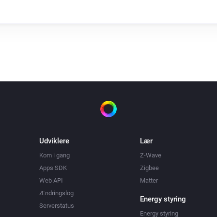
Udviklere
Lær
Kom i gang
Z-Wave
Apps SDK
Zigbee
Web API
Matter
Ændringslog
Energy styring
Serverstatus
Energy styring