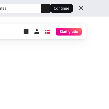
ates
Continue
Start gratis
y Self-Hosted Server
æg
rt for din egen Homey.
h
Self-Hosted Server
Kør Homey på din hardware.