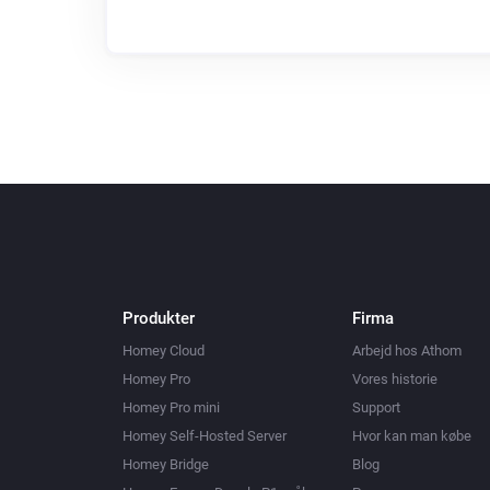
Produkter
Firma
Homey Cloud
Arbejd hos Athom
Homey Pro
Vores historie
Homey Pro mini
Support
Homey Self-Hosted Server
Hvor kan man købe
Homey Bridge
Blog