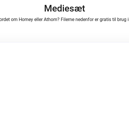
Mediesæt
 og Homey Self-Hosted Server.
elektronik til dig.
ordet om Homey eller Athom? Filerne nedenfor er gratis til brug i
Homey Energy Dongle
e
Overvåg dit hjems
seks
energiforbrug i realtid.