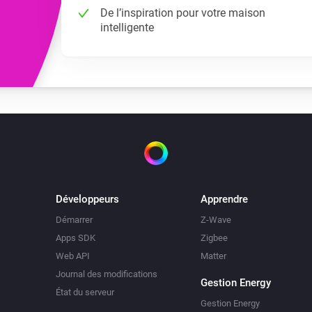
De l’inspiration pour votre maison
intelligente
Développeurs
Apprendre
Démarrer
Z-Wave
Apps SDK
Zigbee
Web API
Matter
Journal des modifications
Gestion Energy
État du serveur
Gestion Energy