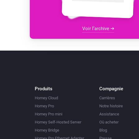
Voir l’archive
Produits
Compagnie
Homey Cloud
Carrières
Homey Pro
Notre histoire
Homey Pro mini
Assistance
Homey Self-Hosted Server
Où acheter
Homey Bridge
Blog
Homey Pro Ethernet Adapter
Presse