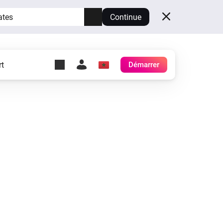
ates
Continue
t
Démarrer
y Self-Hosted Server
es
ez votre propre Homey.
h
Self-Hosted Server
Exécutez Homey sur votre
matériel.