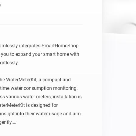
n
Homey Pro
Ethernet Adapter
Stelle eine Verbindung mit
deinem Ethernet-Netzwerk
her.
mlessly integrates SmartHomeShop 
 you to expand your smart home with 
tlessly.

 the WaterMeterKit, a compact and 
l‑time water consumption monitoring. 
s various water meters, installation is 
terMeterKit is designed for 
nsight into their water usage and aim 
ently.
