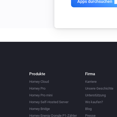
Apps durchsuchen
Produkte
Firma
Homey Cloud
Karriere
Homey Pro
Unsere Geschichte
Homey Pro mini
Unterstützung
Homey Self-Hosted Server
Wo kaufen?
Homey Bridge
Blog
Homey Energy Dongle P1-Zähler
Presse