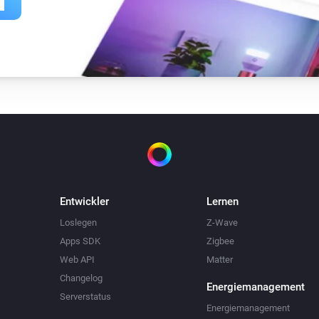
Entwickler
Lernen
Loslegen
Z-Wave
Apps SDK
Zigbee
Web API
Matter
Changelog
Energiemanagement
Serverstatus
Energiemanagement