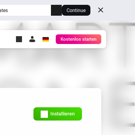
ates
Continue
Kostenlos starten
y Self-Hosted Server
ge
deinen eigenen Homey.
h
Self-Hosted Server
Lass Homey auf deiner
Hardware laufen.
Installieren