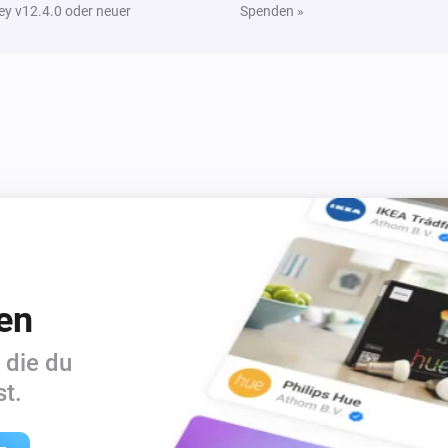
y v12.4.0 oder neuer
Spenden »
en
 die du
t.