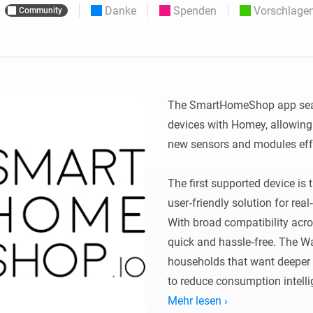
Moods
Danke
Spenden
Vorschlage
Community
ashboards.
Wähle oder erstelle Voreinstellungen für die
en
Beleuchtung.
 und Homey Self-Hosted Server.
rt-Home-Geräte für Sie.
Homey Energy Dongle
kabellose
Überwachen Sie den
 sechs
Stromverbrauch Ihres
Hauses in Echtzeit.
The SmartHomeShop app sea
devices with Homey, allowing
new sensors and modules effor
The first supported device is
user‑friendly solution for rea
With broad compatibility acros
quick and hassle‑free. The Wa
households that want deeper i
to reduce consumption intellig
Mehr lesen ›