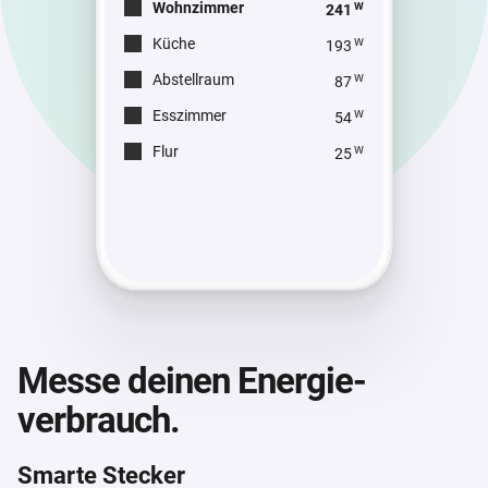
Wohnzimmer
W
241
Küche
W
193
Abstellraum
W
87
Esszimmer
W
54
Flur
W
25
Messe deinen Energie­
verbrauch.
Smarte Stecker