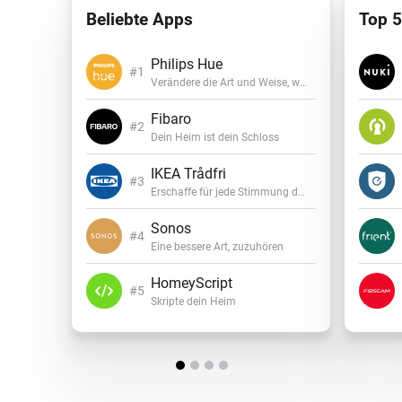
Beliebte Apps
Top 5
Philips Hue
Verändere die Art und Weise, wie du Licht erlebst
Fibaro
Dein Heim ist dein Schloss
IKEA Trådfri
Erschaffe für jede Stimmung die richtige Atmosphäre
Sonos
Eine bessere Art, zuzuhören
HomeyScript
Skripte dein Heim