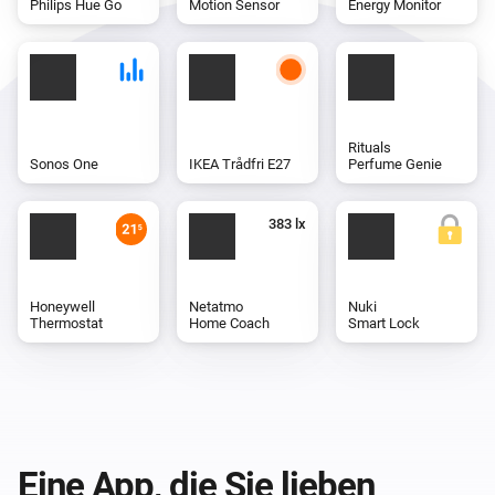
Philips Hue Go
Motion Sensor
Energy Monitor
Rituals
Sonos One
IKEA Trådfri E27
Perfume Genie
Honeywell
Netatmo
Nuki
Thermostat
Home Coach
Smart Lock
Eine App, die Sie lieben