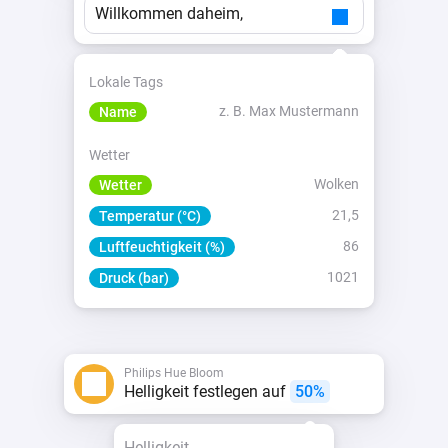
Willkommen daheim,
Lokale Tags
z. B. Max Mustermann
Name
Wetter
Wolken
Wetter
21,5
Temperatur (°C)
86
Luftfeuchtigkeit (%)
1021
Druck (bar)
Philips Hue Bloom
Helligkeit festlegen auf
50%
Helligkeit