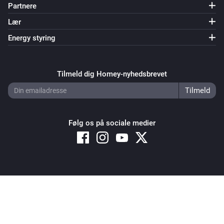
Partnere
Lær
Energy styring
Tilmeld dig Homey-nyhedsbrevet
Følg os på sociale medier
Copyright © 2026 Athom B.V. – All rights reserved
Privacy and Cookie Notice
|
Terms and Conditions