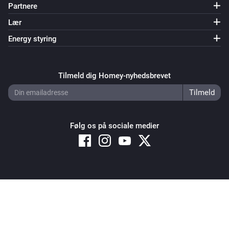
Partnere
Lær
Energy styring
Tilmeld dig Homey-nyhedsbrevet
Følg os på sociale medier
Copyright © 2026 Athom B.V. – All rights reserved
Privacy and Cookie Notice
|
Terms and Conditions