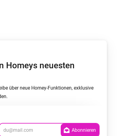
Homey Pro
Ethernet Adapter
Stelle eine Verbindung mit
deinem Ethernet-Netzwerk
her.
von Homeys neuesten
eibe über neue Homey-Funktionen, exklusive
den.