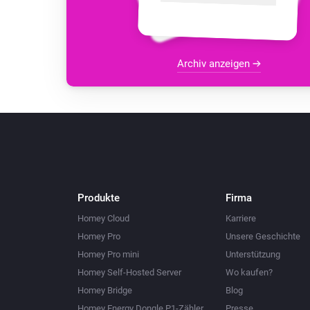
Archiv anzeigen
Produkte
Firma
Homey Cloud
Karriere
Homey Pro
Unsere Geschichte
Homey Pro mini
Unterstützung
Homey Self-Hosted Server
Wo kaufen?
Homey Bridge
Blog
Homey Energy Dongle P1-Zähler
Presse