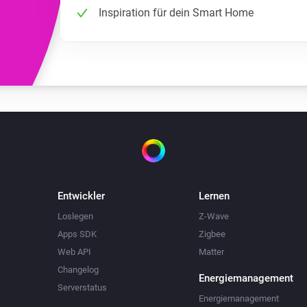
Inspiration für dein Smart Home
Entwickler
Lernen
Loslegen
Z-Wave
Apps SDK
Zigbee
Web API
Matter
Changelog
Energiemanagement
Serverstatus
Energiemanagement