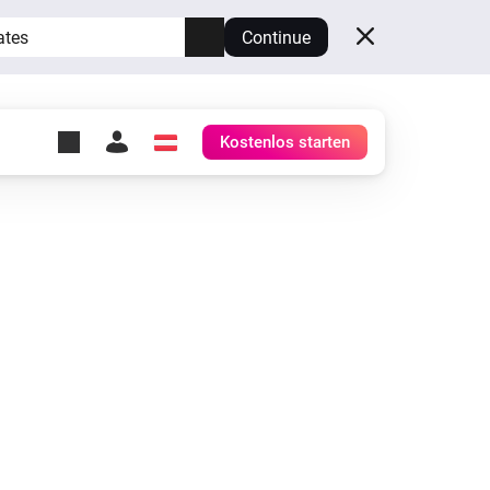
ates
Continue
Kostenlos starten
y Self-Hosted Server
ge
deinen eigenen Homey.
h
Self-Hosted Server
Lass Homey auf deiner
Hardware laufen.