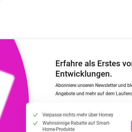
Moods
ashboards.
Wähle oder erstelle Voreinstellungen für die
en
Beleuchtung.
 und Homey Self-Hosted Server.
rt-Home-Geräte für Sie.
Homey Energy Dongle
kabellose
Überwachen Sie den
 sechs
Stromverbrauch Ihres
Hauses in Echtzeit.
Erfahre als Erstes 
Entwicklungen.
Abonniere unseren Newsletter und bl
Angebote und mehr auf dem Laufen
Verpasse nichts mehr über Homey
Wahnsinnige Rabatte auf Smart-
Home-Produkte