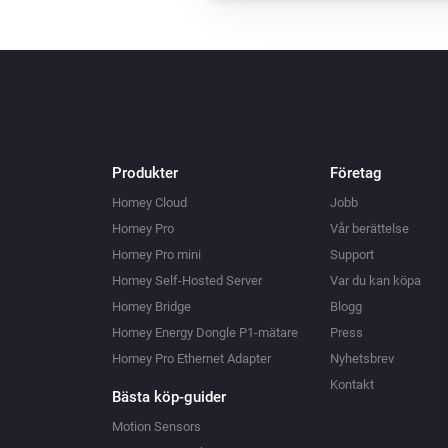
Produkter
Företag
Homey Cloud
Jobb
Homey Pro
Vår berättelse
Homey Pro mini
Support
Homey Self-Hosted Server
Var du kan köpa
Homey Bridge
Blogg
Homey Energy Dongle P1-mätare
Press
Homey Pro Ethernet Adapter
Nyhetsbrev
Kontakt
Bästa köp-guider
Motion Sensors