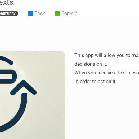
exts.
Moods
ntpaneler.
Välj eller skapa förinställningar för
belysning.
Tack
Föreslå
ommunity
 och Homey Self-Hosted Server.
 för dig.
Homey Energy Dongle
sa
Övervaka ditt hems
 sex
energianvändning i realtid.
This app will allow you to ma
decisions on it.

When you receive a text messag
in order to act on it.