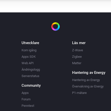
Utvecklare
Läs mer
Kom igång
Z-Wave
Apps SDK
Zigbee
Web API
Matter
Ändringslogg
Hantering av Energy
Serverstatus
Hantering av Energy
Community
Övervakning av Energy
Apps
P1-mätare
Forum
Penntest