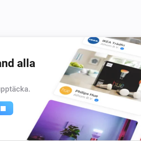
nd alla
 upptäcka.