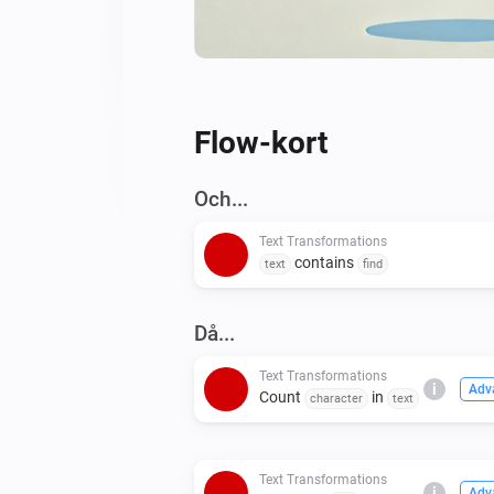
Flow-kort
Och...
Text Transformations
contains
text
find
Då...
Text Transformations
i
Adv
Count
in
character
text
Text Transformations
i
Adv