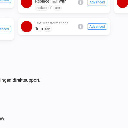
Replace
with
find
i
Advanced
in
replace
text
Text Transformations
i
Advanced
Trim
anced
text
ingen direktsupport.
iew