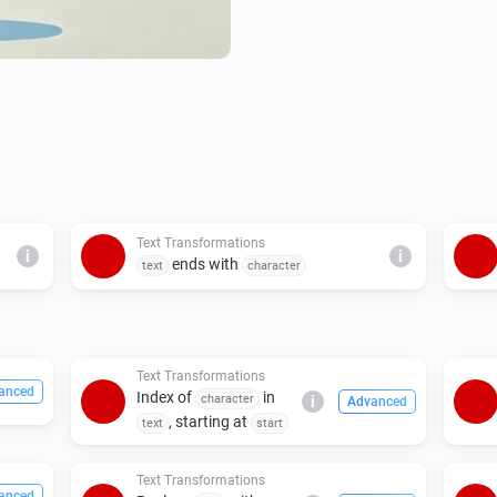
Text Transformations
i
i
ends with
text
character
Text Transformations
anced
Index of
in
character
i
Advanced
, starting at
text
start
Text Transformations
anced