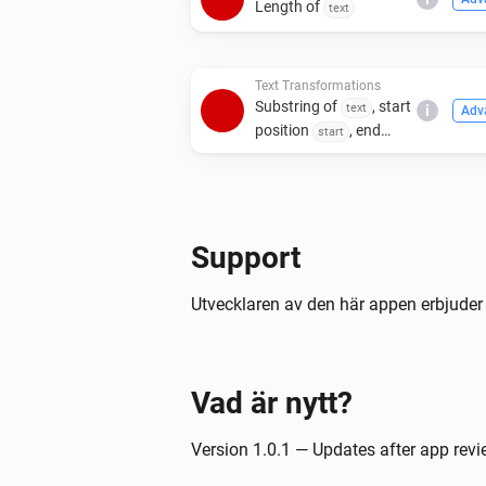
Length of
text
Text Transformations
Substring of
, start
text
i
Adv
position
, end
start
position
end
Support
Utvecklaren av den här appen erbjuder 
Vad är nytt?
Version 1.0.1 — Updates after app rev