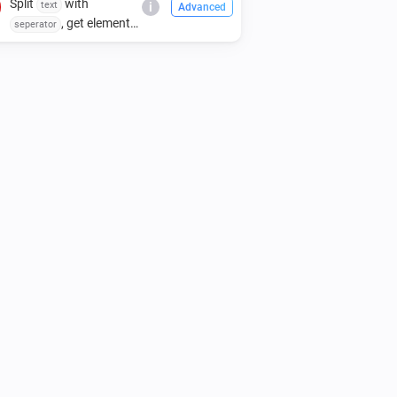
Split
with
text
i
Advanced
, get element
seperator
index