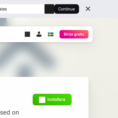
ates
Continue
Börja gratis
y Self-Hosted Server
gg
rd för din egen Homey.
h
Self-Hosted Server
Kör Homey på din hårdvara.
Installera
ased on