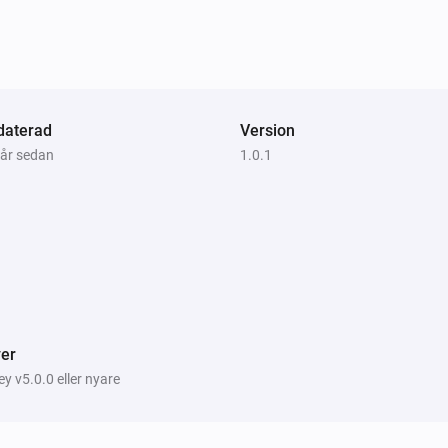
daterad
Version
 år sedan
1.0.1
er
 v5.0.0 eller nyare