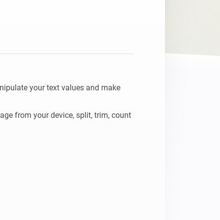
Homey Pro
Ethernet-adapter
Anslut till ditt trådbundna
Ethernet-nätverk.
nipulate your text values and make 
e from your device, split, trim, count 