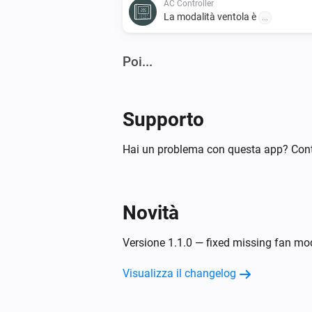
AC Controller
La modalità ventola è
...
Poi...
AC Controller
Imposta la temperatura
°C
Supporto
AC Controller
Hai un problema con questa app? Cont
Disattiva
Zones
Novità
Attiva
Versione 1.1.0 — fixed missing fan m
Visualizza il changelog