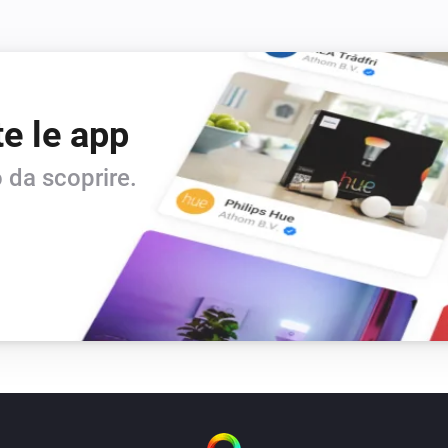
te le app
 da scoprire.