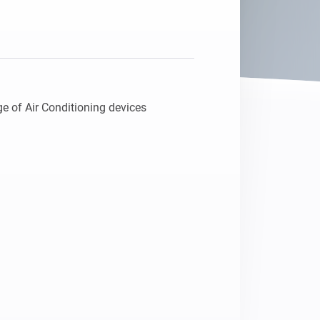
Adattatore Ethernet
Homey Pro
Collegati alla rete Ethernet
cablata.
e of Air Conditioning devices