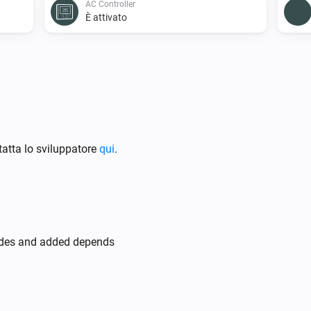
AC Controller
È attivato
AC Controller
Imposta la modalità ventola su
...
AC Controller
atta lo sviluppatore
qui
.
Attiva o disattiva
Zones
Disattiva
odes and added depends