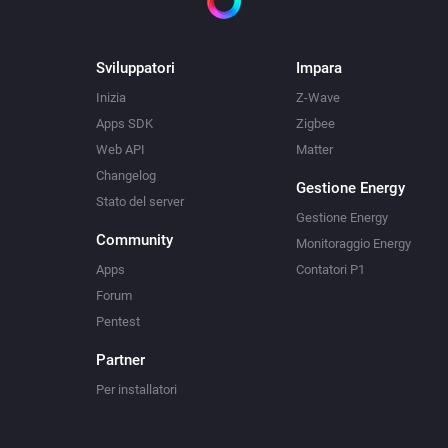
Sviluppatori
Impara
Inizia
Z-Wave
Apps SDK
Zigbee
Web API
Matter
Changelog
Gestione Energy
Stato del server
Gestione Energy
Community
Monitoraggio Energy
Apps
Contatori P1
Forum
Pentest
Partner
Per installatori