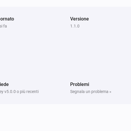
ornato
Versione
i fa
1.1.0
iede
Problemi
 v5.0.0 o più recenti
Segnala un problema »