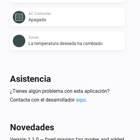
AC Controller
Apagado
Zones
La temperatura deseada ha cambiado
Zones
La temperatura ha cambiado
Asistencia
Zones
¿Tienes algún problema con esta aplicación?
Encendido
Contacta con el desarrollador
aquí
.
Zones
Apagado
Novedades
Zones
El nivel de la batería ha cambiado
Versión 1.1.0 — fixed missing fan modes and added