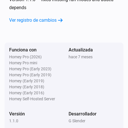
depends
Y...
Ver registro de cambios
AC Controller
El modo ventilador está
...
Funciona con
Actualizada
AC Controller
Está encendido
Homey Pro (2026)
hace 7 meses
Homey Pro mini
Homey Pro (Early 2023)
Zones
Homey Pro (Early 2019)
Está encendido
Homey (Early 2019)
Homey (Early 2018)
Homey (Early 2016)
Entonces...
Homey Self-Hosted Server
AC Controller
Ajustar la temperatura
°C
Versión
Desarrollador
1.1.0
G Slender
AC Controller