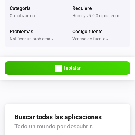
Ajustar el modo de ventilador en
...
Categoría
Requiere
Climatización
Homey v5.0.0 o posterior
AC Controller
Encender
Problemas
Código fuente
Notificar un problema »
Ver código fuente »
AC Controller
Apagar
Instalar
AC Controller
Encender o apagar
Zones
Ajustar la temperatura
°C
Zones
Buscar todas las aplicaciones
Encender
Todo un mundo por descubrir.