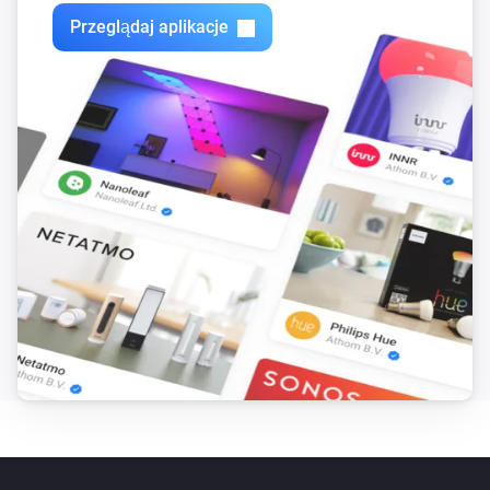
Zones
Przeglądaj aplikacje
Wyłącz
Zones
Przełącz na wł. lub wył.