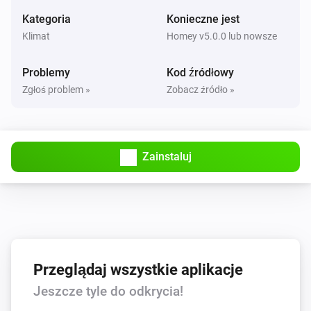
Ustaw tryb wentylatora na
...
Kategoria
Konieczne jest
Klimat
Homey v5.0.0 lub nowsze
AC Controller
Włącz
Problemy
Kod źródłowy
Zgłoś problem »
Zobacz źródło »
AC Controller
Wyłącz
Zainstaluj
AC Controller
Przełącz na wł. lub wył.
Zones
Ustaw temperaturę
°C
Zones
Przeglądaj wszystkie aplikacje
Włącz
Jeszcze tyle do odkrycia!