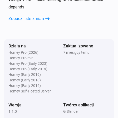
depends
Oraz...
Zobacz listę zmian
AC Controller
Tryb wentylatora jest
...
Działa na
Zaktualizowano
AC Controller
Jest włączone
Homey Pro (2026)
7 miesięcy temu
Homey Pro mini
Homey Pro (Early 2023)
Zones
Homey Pro (Early 2019)
Jest włączone
Homey (Early 2019)
Homey (Early 2018)
Homey (Early 2016)
Wtedy...
Homey Self-Hosted Server
AC Controller
Ustaw temperaturę
°C
Wersja
Twórcy aplikacji
1.1.0
G Slender
AC Controller