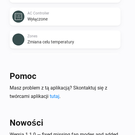
AC Controller
Wyłączone
Zones
Zmiana celu temperatury
Zones
Zmiana temperatury
Pomoc
Zones
Masz problem z tą aplikacją? Skontaktuj się z
Włączone
twórcami aplikacji
tutaj
.
Zones
Wyłączone
Nowości
Zones
Zmienił się poziom baterii
Wersja 1.1.0 — fixed missing fan modes and added