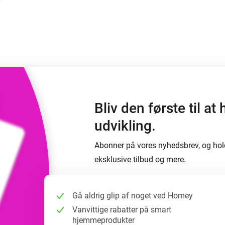
 og Homey Self-Hosted Server.
elektronik til dig.
Homey Energy Dongle
e
Overvåg dit hjems
seks
energiforbrug i realtid.
Bliv den første til 
udvikling.
Abonner på vores nyhedsbrev, og hol
eksklusive tilbud og mere.
Gå aldrig glip af noget ved Homey
Vanvittige rabatter på smart
hjemmeprodukter