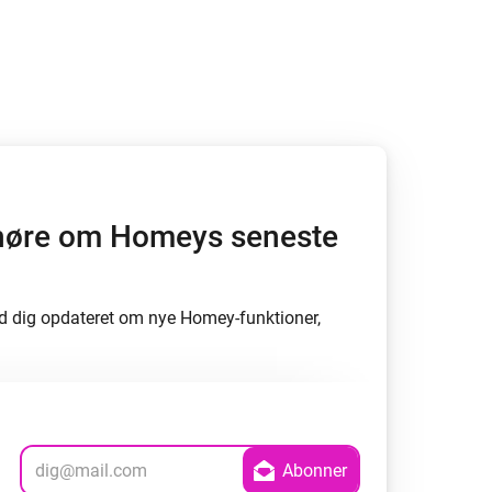
Homey Pro
Ethernet Adapter
Opret forbindelse til dit
kablede Ethernet-netværk.
at høre om Homeys seneste
d dig opdateret om nye Homey-funktioner,