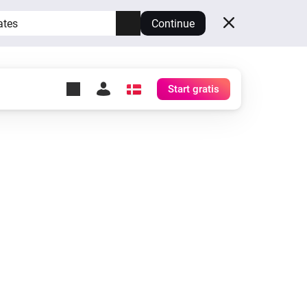
ates
Continue
Start gratis
y Self-Hosted Server
æg
rt for din egen Homey.
h
Self-Hosted Server
Kør Homey på din hardware.