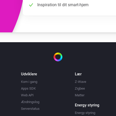
Inspiration til dit smart-hjem
Udviklere
Lær
Kom i gang
Z-Wave
Apps SDK
Zigbee
Web API
Matter
Ændringslog
Energy styring
Serverstatus
Energy styring