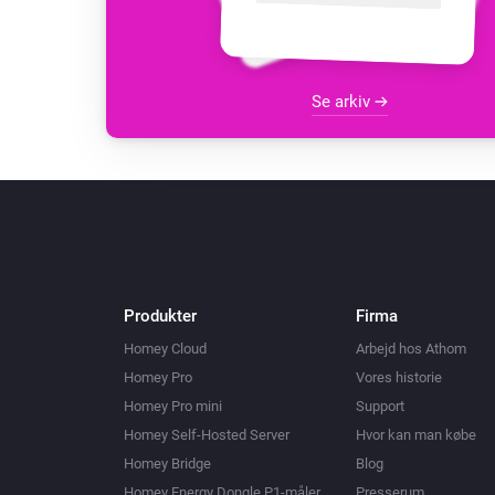
Se arkiv
Produkter
Firma
Homey Cloud
Arbejd hos Athom
Homey Pro
Vores historie
Homey Pro mini
Support
Homey Self-Hosted Server
Hvor kan man købe
Homey Bridge
Blog
Homey Energy Dongle P1-måler
Presserum