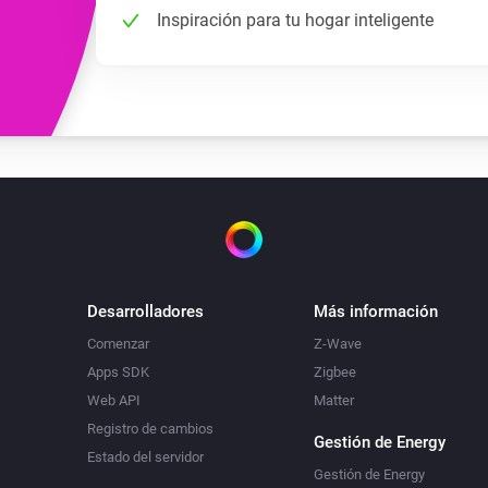
Inspiración para tu hogar inteligente
Desarrolladores
Más información
Comenzar
Z-Wave
Apps SDK
Zigbee
Web API
Matter
Registro de cambios
Gestión de Energy
Estado del servidor
Gestión de Energy