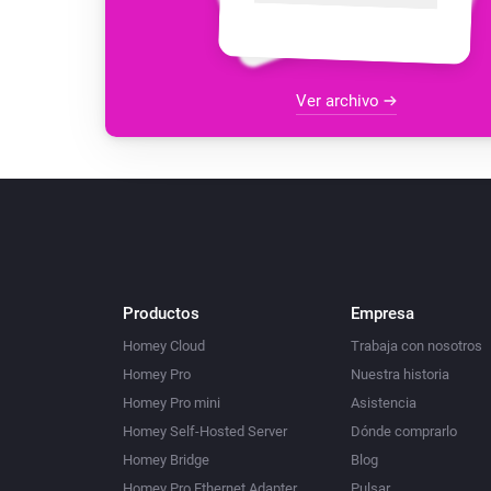
Ver archivo
Productos
Empresa
Homey Cloud
Trabaja con nosotros
Homey Pro
Nuestra historia
Homey Pro mini
Asistencia
Homey Self-Hosted Server
Dónde comprarlo
Homey Bridge
Blog
Homey Pro Ethernet Adapter
Pulsar