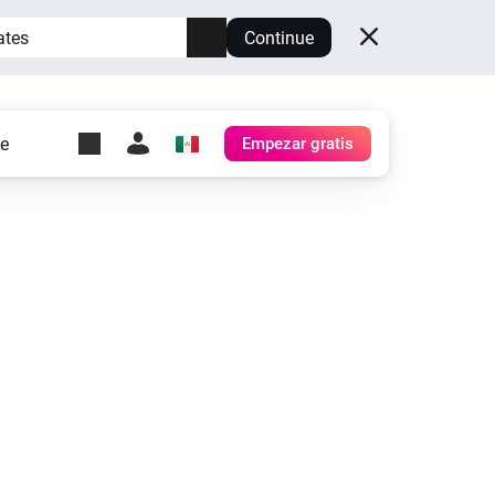
ates
Continue
te
Empezar gratis
y Self-Hosted Server
es
tu propio Homey.
h
Self-Hosted Server
Ejecuta Homey en tu
hardware.