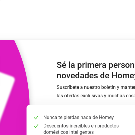
Moods
os.
Elige o crea preajustes de iluminación.
ompras
o y Homey Self-Hosted Server.
nteligentes adecuados para ti.
Adaptador de Ethernet
de Homey Pro
tividad
eis
Conéctate por cable a tu red
Ethernet.
Sé la primera person
novedades de Home
Suscríbete a nuestro boletín y mante
las ofertas exclusivas y muchas cos
Nunca te pierdas nada de Homey
Descuentos increíbles en productos
domésticos inteligentes