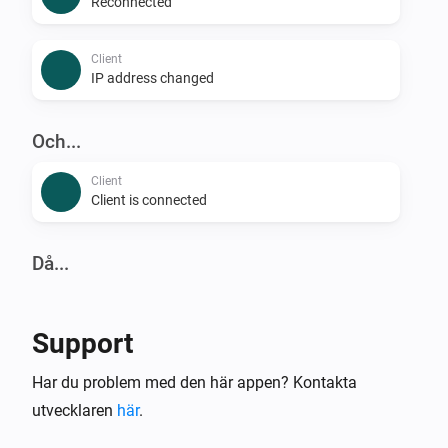
Reconnected
Client
IP address changed
Och...
Client
Client is connected
Då...
Client
Reconnect
Support
Client
Har du problem med den här appen? Kontakta
Block
utvecklaren
här
.