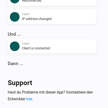
Reconnected
Client
IP address changed
Und ...
Client
Client is connected
Dann ...
Client
Reconnect
Support
Client
Hast du Probleme mit dieser App? Kontaktiere den
Block
Entwickler
hier
.