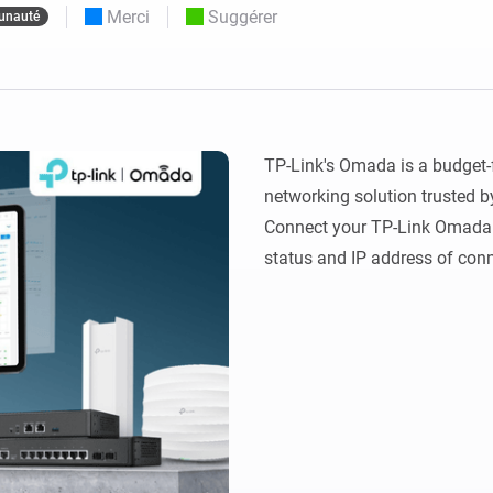
Merci
Suggérer
nauté
Moods
commandés
d personnalisés.
Choisissez ou créez des préréglages de
o et Homey Self-Hosted Server.
lumière.
domotiques pour vous.
Homey Pro
Ethernet Adapter
tivité sans
tocoles.
Connectez-vous à votre
réseau Ethernet câblé.
TP-Link's Omada is a budget-f
networking solution trusted b
Connect your TP-Link Omada 
status and IP address of conn