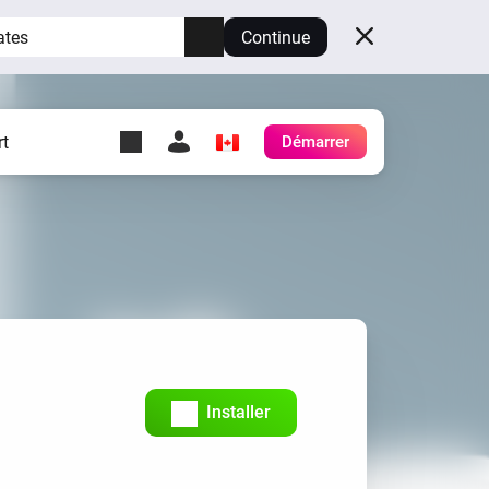
ates
Continue
t
Démarrer
y Self-Hosted Server
es
ez votre propre Homey.
h
Self-Hosted Server
Exécutez Homey sur votre
matériel.
Installer