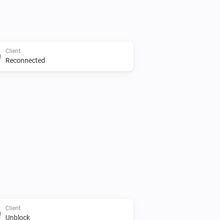
Client
Reconnected
Client
Unblock