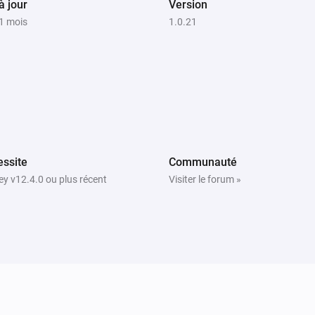
à jour
Version
a 1 mois
1.0.21
ssite
Communauté
y v12.4.0 ou plus récent
Visiter le forum »