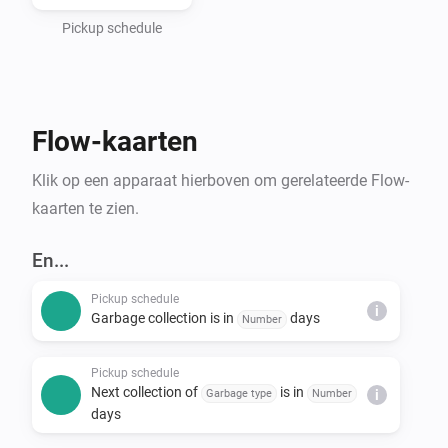
- Haugaland Interkommunale Miljøverk (HIM)

- Hallingdal Renovasjon

Pickup schedule
- IRIS-Salten

- IVAR Renovasjon Ryfylke

- Nordjord Miljøverk (NOMIL)

Flow-kaarten
- Søndre Helgeland Miljøverk (SHMIL)

- Utsira Kommune (via HIM)

Klik op een apparaat hierboven om gerelateerde Flow-
- Sandnes Kommune

kaarten te zien.
- Stavanger Kommune

- Time Kommune

En...
- Sunnfjord Miljøverk IKS (SUM)

Pickup schedule
- Solør Renovasjon IKS (SOR)

i
Garbage collection is in
days
Number
- Lofoten Avfallsselskap IKS (LAS)

- Karmøy Kommune

Pickup schedule
Next collection of
is in
Garbage type
Number
i
days
*Note that Min Renovasjon is an umbrella service that 