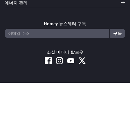
에너지 관리
Homey 뉴스레터 구독
소셜 미디어 팔로우
Copyright © 2026 Athom B.V. – All rights reserved
Privacy and Cookie Notice
|
Terms and Conditions