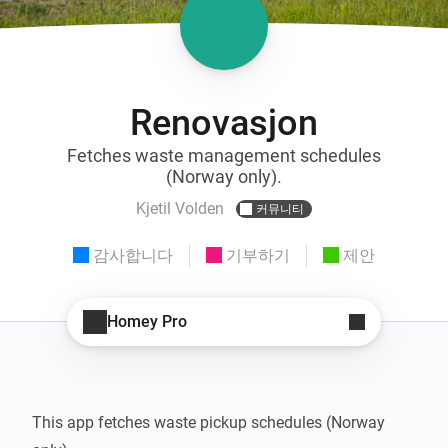
Renovasjon
Fetches waste management schedules
(Norway only).
Kjetil Volden
커뮤니티
감사합니다
기부하기
제안
Homey Pro
This app fetches waste pickup schedules (Norway 