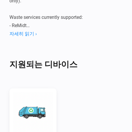
only).

Waste services currently supported:

- ReMidt

- Trondheim Renholdsverk (TRV)

자세히 읽기 ›
- GLØR

- Innherred Renovasjon (IR)

- Min Renovasjon*

지원되는 디바이스
- Fosen Renovasjon

- Hadeland og Ringerike Avfallsselskap (HRA)

- Oslo Kommune

- Fredrikstad Kommune

- Valdres Kommunale Renovasjon (VKR)

- Sunnhordland Interkommunale Miljøverk (SIM)

- Renovasjon i Nordhordland, Gulen og Solund (NGIR)

- BIR (BIR-VH excluded)
