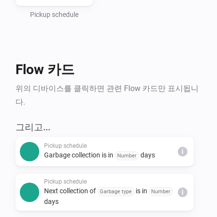
- Haugaland Interkommunale Miljøverk (HIM)

- Hallingdal Renovasjon

Pickup schedule
- IRIS-Salten

- IVAR Renovasjon Ryfylke

- Nordjord Miljøverk (NOMIL)

Flow 카드
- Søndre Helgeland Miljøverk (SHMIL)

- Utsira Kommune (via HIM)

위의 디바이스를 클릭하면 관련 Flow 카드만 표시됩니
- Sandnes Kommune

다.
- Stavanger Kommune

- Time Kommune

그리고...
- Sunnfjord Miljøverk IKS (SUM)

Pickup schedule
- Solør Renovasjon IKS (SOR)

i
Garbage collection is in
days
Number
- Lofoten Avfallsselskap IKS (LAS)

- Karmøy Kommune

Pickup schedule
Next collection of
is in
Garbage type
Number
i
days
*Note that Min Renovasjon is an umbrella service that 