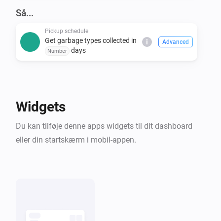
covers many others. Even if you don't see your 
Så...
Pickup schedule
Get garbage types collected in
i
Advanced
days
Number
Widgets
Du kan tilføje denne apps widgets til dit dashboard
eller din startskærm i mobil-appen.