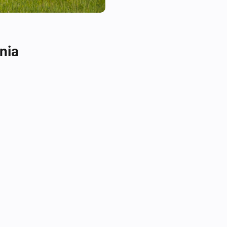
- Fredrikstad Kommune

- Valdres Kommunale Renovas
- Sunnhordland Interkommunal
nia
- Renovasjon i Nordhordland,
- BIR (BIR-VH excluded)

- Haugaland Interkommunale M
- Hallingdal Renovasjon

- IRIS-Salten

- IVAR Renovasjon Ryfylke

- Nordjord Miljøverk (NOMIL)

- Søndre Helgeland Miljøverk 
- Utsira Kommune (via HIM)

- Sandnes Kommune

- Stavanger Kommune

- Time Kommune

- Sunnfjord Miljøverk IKS (SU