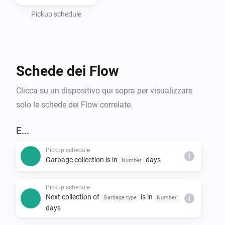
- Haugaland Interkommunale Miljøverk (HIM)

- Hallingdal Renovasjon

Pickup schedule
- IRIS-Salten

- IVAR Renovasjon Ryfylke

- Nordjord Miljøverk (NOMIL)

Schede dei Flow
- Søndre Helgeland Miljøverk (SHMIL)

- Utsira Kommune (via HIM)

Clicca su un dispositivo qui sopra per visualizzare
- Sandnes Kommune

solo le schede dei Flow correlate.
- Stavanger Kommune

- Time Kommune

E...
- Sunnfjord Miljøverk IKS (SUM)

Pickup schedule
- Solør Renovasjon IKS (SOR)

i
Garbage collection is in
days
Number
- Lofoten Avfallsselskap IKS (LAS)

- Karmøy Kommune

Pickup schedule
Next collection of
is in
Garbage type
Number
i
days
*Note that Min Renovasjon is an umbrella service that 