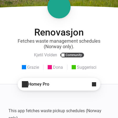
Renovasjon
Fetches waste management schedules
(Norway only).
Kjetil Volden
Community
Grazie
Dona
Suggerisci
Homey Pro
This app fetches waste pickup schedules (Norway 