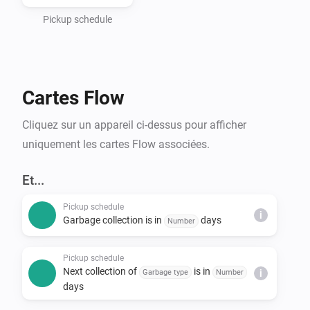
- Haugaland Interkommunale Miljøverk (HIM)

- Hallingdal Renovasjon

Pickup schedule
- IRIS-Salten

- IVAR Renovasjon Ryfylke

- Nordjord Miljøverk (NOMIL)

Cartes Flow
- Søndre Helgeland Miljøverk (SHMIL)

- Utsira Kommune (via HIM)

Cliquez sur un appareil ci-dessus pour afficher
- Sandnes Kommune

uniquement les cartes Flow associées.
- Stavanger Kommune

- Time Kommune

Et...
- Sunnfjord Miljøverk IKS (SUM)

Pickup schedule
- Solør Renovasjon IKS (SOR)

i
Garbage collection is in
days
Number
- Lofoten Avfallsselskap IKS (LAS)

- Karmøy Kommune

Pickup schedule
Next collection of
is in
Garbage type
Number
i
days
*Note that Min Renovasjon is an umbrella service that 