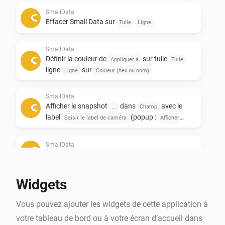
Only to see other data afterwards. 

SmallData
Effacer Small Data sur
Tuile
Ligne
If you like this app, don't forget to give it a like!👍

If you really love the app, a small contribution would 
SmallData
certainly be appreciated! ❤️

Définir la couleur de
sur tuile
Appliquer à
Tuile
ligne
sur
Ligne
Couleur (hex ou nom)
NL:

SmallData
Small data widgets!

Afficher le snapshot
dans
avec le
...
Champ
label
(popup :
Saisir le label de caméra
Afficher
Deze app is ontwikkeld om ruimte op het dashboard te 
| durée :
s)
popup
Secondes
besparen.

SmallData
De Smalldata app zorgt dat je minimalistich en toch 
Définir
sur
et
avec le titre
...
Tuile
Ligne
Titre
veel data kwijt kan.

Widgets
Oneindige mogelijkheden met het gebruik van 
gegevens uit je apparaten.

Vous pouvez ajouter les widgets de cette application à
Toevoeging van Snapshots.

votre tableau de bord ou à votre écran d’accueil dans