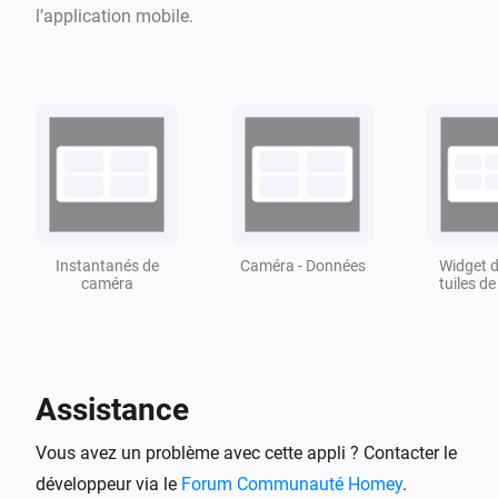
l’application mobile.
Alle data is flowcard gestuurd dus in elke flow te 
verwerken.

Stel je wilt bij een bepaalde actie de temperaturen van 
heel het huis zien is dit te regelen. 

Om vervolgens daar na weer andere data te zien. 

Vind je deze app leuk vergeet hem dan niet een like te 
Instantanés de
Caméra - Données
Widget d
geven!👍

caméra
tuiles d
Mocht je de app echt geweldig vinden wordt een kleine 
donatie zeker gewaardeerd! ❤️
Assistance
Vous avez un problème avec cette appli ? Contacter le
développeur via le
Forum Communauté Homey
.