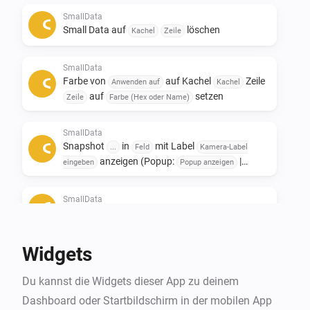
Only to see other data afterwards. 

SmallData
Small Data auf
löschen
Kachel
Zeile
If you like this app, don't forget to give it a like!👍

If you really love the app, a small contribution would 
SmallData
certainly be appreciated! ❤️

Farbe von
auf Kachel
Zeile
Anwenden auf
Kachel
auf
setzen
Zeile
Farbe (Hex oder Name)
NL:

SmallData
Small data widgets!

Snapshot
in
mit Label
...
Feld
Kamera-Label
anzeigen (Popup:
|
eingeben
Popup anzeigen
Deze app is ontwikkeld om ruimte op het dashboard te 
Dauer:
s)
Sekunden
besparen.

SmallData
De Smalldata app zorgt dat je minimalistich en toch 
Setze
auf
und
mit Titel
...
Kachel
Zeile
Titel
veel data kwijt kan.

Widgets
Oneindige mogelijkheden met het gebruik van 
gegevens uit je apparaten.

Du kannst die Widgets dieser App zu deinem
Toevoeging van Snapshots.

Dashboard oder Startbildschirm in der mobilen App