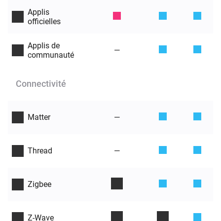
Applis
officielles
Applis de
—
communauté
Connectivité
—
Matter
—
Thread
Zigbee
Z-Wave