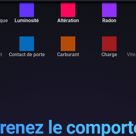
ique
Luminosité
Altération
Radon
t
Contact de porte
Carburant
Charge
Vite
enez le compor