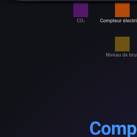
CO₂
Compteur électr
Niveau de brui
Compr