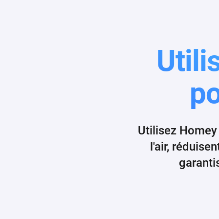
Util
po
Utilisez Homey 
l'air, réduis
garanti