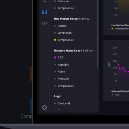
Mes
Soyez au couran
Homey sui
température, l
SO₂
Gaz
Chaleur
Compteur d'eau
Bruit
Température