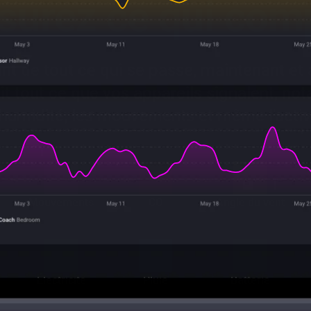
urez ce qui com
t de tout ce qui se passe, maintenant et 
t tout ce que vos appareils signalent, no
'humidité, les mouvements et même l'activ
Mouvements
CO
Angle du vent
Électricité
Pluie
Batterie