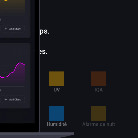
pte.
au fil du temps.
tamment la
ité des portes.
Force du vent
UV
IQA
Contact
Humidité
Alarme de nuit