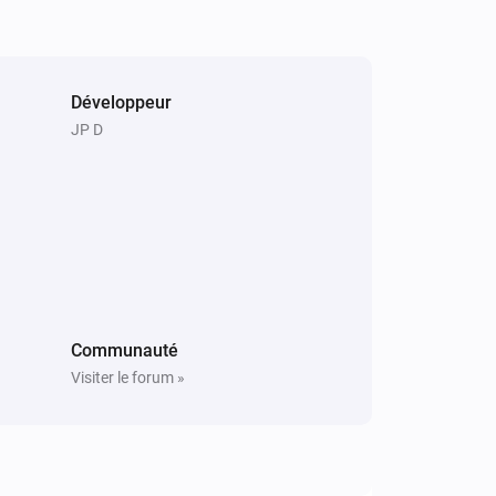
Pixoo64
Effacer l'écran
Développeur
JP D
Pixoo64
Restaurer capture depuis le slot
Slot
Communauté
Visiter le forum »