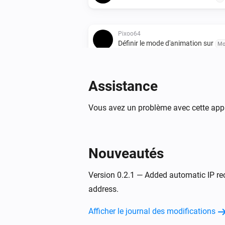
Pixoo64
Définir le mode d'animation sur
Mo
Pixoo64
Tableau de score
/
Assistance
Score rouge
Sco
Vous avez un problème avec cette appl
Pixoo64
Suspendre l'affichage
Nouveautés
Pixoo64
Rectangle
x
à
Largeur
Hauteur
X
Version 0.2.1 — Added automatic IP re
,
en
(colonne)
Y (ligne)
Couleur
Opaci
%
address.
(%)
Pixoo64
Afficher le journal des modifications
Image
à
,
URL de l'image
X (colonne)
taille
x
(ligne)
Largeur
Hauteur