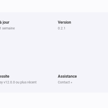
frame
Frame (0 = animation)
Pixoo64
Écrire
à
,
en
)
Texte
X (colonne)
Y (ligne)
Police
à jour
Version
(police
, slot
Couleur
Police
Slot texte (2–
)
a 1 semaine
20)
0.2.1
Pixoo64
Enregistrer capture dans le slot
Slot
ssite
Assistance
y v12.0.0 ou plus récent
Contact »