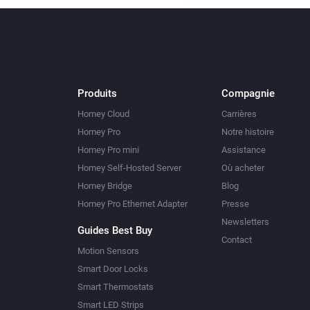
Produits
Compagnie
Homey Cloud
Carrières
Homey Pro
Notre histoire
Homey Pro mini
Assistance
Homey Self-Hosted Server
Où acheter
Homey Bridge
Blog
Homey Pro Ethernet Adapter
Presse
Newsletters
Guides Best Buy
Contact
Motion Sensors
Smart Door Locks
Smart Thermostats
Smart LED Strips