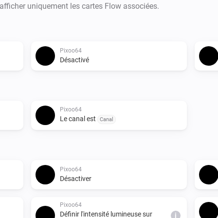
 afficher uniquement les cartes Flow associées.
Pixoo64
Désactivé
Pixoo64
Le canal est
Canal
Pixoo64
Désactiver
Pixoo64
Définir l'intensité lumineuse sur
i