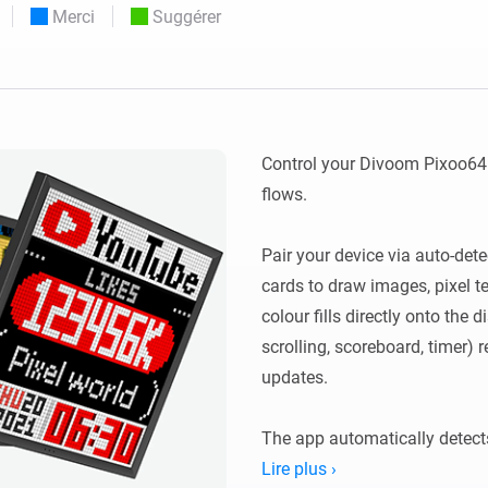
Merci
Suggérer
Moods
commandés
d personnalisés.
Choisissez ou créez des préréglages de
o et Homey Self-Hosted Server.
lumière.
domotiques pour vous.
Homey Pro
Ethernet Adapter
tivité sans
tocoles.
Connectez-vous à votre
réseau Ethernet câblé.
Control your Divoom Pixoo64 
flows.

Pair your device via auto-dete
cards to draw images, pixel te
colour fills directly onto the d
scrolling, scoreboard, timer) 
updates.

The app automatically detects
Legacy devices using http://<
Lire plus ›