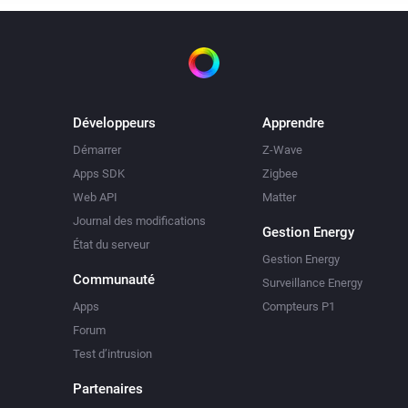
Développeurs
Apprendre
Démarrer
Z-Wave
Apps SDK
Zigbee
Web API
Matter
Journal des modifications
Gestion Energy
État du serveur
Gestion Energy
Communauté
Surveillance Energy
Apps
Compteurs P1
Forum
Test d’intrusion
Partenaires