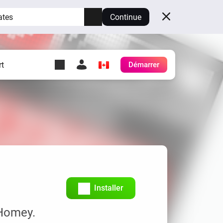
ates
Continue
t
Démarrer
y Self-Hosted Server
es
ez votre propre Homey.
h
Self-Hosted Server
Exécutez Homey sur votre
matériel.
Installer
 Homey.