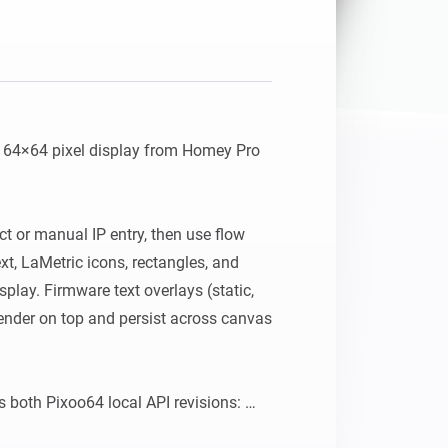
64×64 pixel display from Homey Pro 
ct or manual IP entry, then use flow 
xt, LaMetric icons, rectangles, and 
isplay. Firmware text overlays (static, 
render on top and persist across canvas 
 both Pixoo64 local API revisions: 
ip>:80/post and newer devices using 