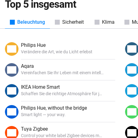
Top 5 insgesamt
Beleuchtung
Sicherheit
Klima
Mu
Philips Hue
Verändere die Art, wie du Licht erlebst
Aqara
Vereinfachen Sie Ihr Leben mit einem intelligenteren Zuhause
IKEA Home Smart
Schaffen Sie die richtige Atmosphäre für jede Stimmung
Philips Hue, without the bridge
Smart light — your way.
Tuya Zigbee
Control your white label Zigbee devices made by Tuya