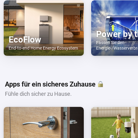
EcoFlow
Fassen Sie den
End-to-end Home Energy Ecosystem
Energie-/Wasserverbr
(Solar-) Erzeugung pr
Monat und Jahr zus
Profitieren Sie von d
Tarife.
Apps für ein sicheres Zuhause
Fühle dich sicher zu Hause.