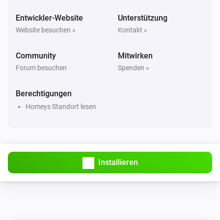
Hagelalarm ist aktiv
Entwickler-Website
Unterstützung
Website besuchen »
Kontakt »
Schweizer Wetter
Hagelwahrscheinlichkeit ist über
%
40
Community
Mitwirken
Forum besuchen
Spenden »
Schweizer Wetter
Hagelgrösse ist über
cm
2
Berechtigungen
Homeys Standort lesen
Schweizer Wetter
i
Hohe Bewölkung ist über
%
%
Schweizer Wetter
i
Tiefe Bewölkung ist über
%
%
Installieren
Schweizer Wetter
Pollenbelastung über
Art
Risikostufe