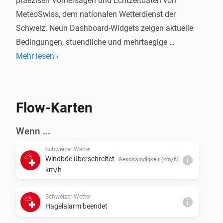
praezisen Vorhersagen und Echtzeitdaten von 
MeteoSwiss, dem nationalen Wetterdienst der 
Schweiz. Neun Dashboard-Widgets zeigen aktuelle 
Bedingungen, stuendliche und mehrtaegige 
Vorhersagen, Wetterkarten mit animiertem Radar und 
Mehr lesen ›
Wind, eine Nullgradgrenze-Grafik mit Bergsilhouette, 
Pollenwerte und Live-Blitzeinschlaege. Automatisieren 
Sie Ihr Zuhause mit Flow-Karten, die auf 
Flow-Karten
Wetterwarnungen, Temperatur, Wind, Niederschlag, 
Hagel, Pollenrisiko und die Nullgradgrenze reagieren. 
Wenn ...
Funktioniert in der gesamten Schweiz mit 
Schweizer Wetter
automatischer Standorterkennung oder manueller 
Windböe überschreitet
Geschwindigkeit (km/h)
i
km/h
Schweizer Wetter
i
Hagelalarm beendet