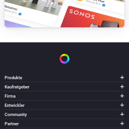
Sonnenschein heute ist über
Minuten
i
Minuten
Schweizer Wetter
i
Temperatur ist über
°C
Temperatur
Schweizer Wetter
i
Temperatur ist unter
°C
Temperatur
Schweizer Wetter
i
Heutiges Maximum ist über
°C
Temperatur
Produkte
Kaufratgeber
Schweizer Wetter
i
Firma
Heutiges Maximum ist unter
°C
Temperatur
Entwickler
Schweizer Wetter
Community
i
Heutiges Minimum ist über
°C
Temperatur
Partner