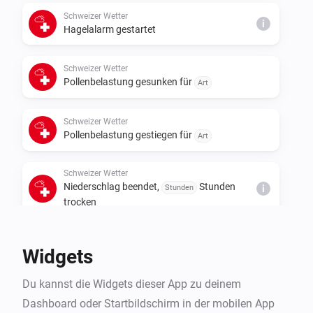
Schweizer Wetter
i
Hagelalarm gestartet
Schweizer Wetter
Pollenbelastung gesunken für
Art
Schweizer Wetter
Pollenbelastung gestiegen für
Art
Schweizer Wetter
Niederschlag beendet,
Stunden
Stunden
i
trocken
Schweizer Wetter
Widgets
Regen wird innerhalb von
Stunden
Stunden
i
erwartet
Du kannst die Widgets dieser App zu deinem
Dashboard oder Startbildschirm in der mobilen App
Schweizer Wetter