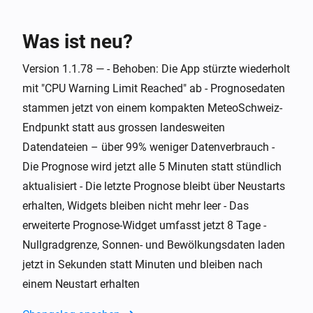
Schweizer Wetter
Nullgradgrenze steigt über
m
Höhe (m)
Was ist neu?
Und ...
Version 1.1.78 — - Behoben: Die App stürzte wiederholt
mit "CPU Warning Limit Reached" ab - Prognosedaten
Schweizer Wetter
i
Warnstufe ist über
stammen jetzt von einem kompakten MeteoSchweiz-
Stufe
Endpunkt statt aus grossen landesweiten
Datendateien – über 99% weniger Datenverbrauch -
Schweizer Wetter
i
Bewölkung ist über
%
%
Die Prognose wird jetzt alle 5 Minuten statt stündlich
aktualisiert - Die letzte Prognose bleibt über Neustarts
Schweizer Wetter
erhalten, Widgets bleiben nicht mehr leer - Das
i
Bewölkung ist unter
%
%
erweiterte Prognose-Widget umfasst jetzt 8 Tage -
Nullgradgrenze, Sonnen- und Bewölkungsdaten laden
Schweizer Wetter
i
jetzt in Sekunden statt Minuten und bleiben nach
Morgiges Maximum ist über
°C
Temperatur
einem Neustart erhalten
Schweizer Wetter
i