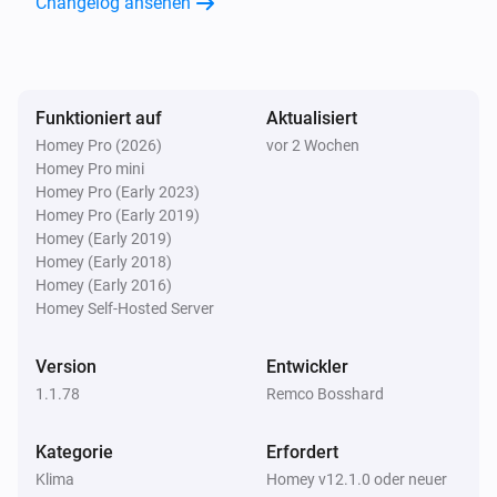
Changelog ansehen
Morgiges Maximum ist unter
°C
Temperatur
Schweizer Wetter
i
Morgiges Minimum ist über
°C
Temperatur
Funktioniert auf
Aktualisiert
Homey Pro (2026)
vor 2 Wochen
Schweizer Wetter
Homey Pro mini
i
Morgiges Minimum ist unter
°C
Temperatur
Homey Pro (Early 2023)
Homey Pro (Early 2019)
Homey (Early 2019)
Schweizer Wetter
i
Globalstrahlung ist über
W/m²
Homey (Early 2018)
W/m²
Homey (Early 2016)
Homey Self-Hosted Server
Schweizer Wetter
i
Böen könnten über
km/h erreichen
km/h
Version
Entwickler
1.1.78
Remco Bosshard
Schweizer Wetter
i
Windböe ist über
km/h
Geschwindigkeit (km/h)
Kategorie
Erfordert
Klima
Homey v12.1.0 oder neuer
Schweizer Wetter