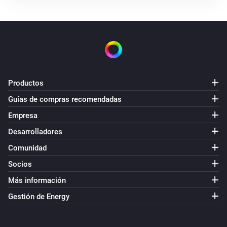
Clima Suizo
i
Sol hoy superior a
minutos
Minutos
Clima Suizo
i
La temperatura es superior a
°C
Temperatura
Productos
Clima Suizo
i
La temperatura es inferior a
°C
Temperatura
Guías de compras recomendadas
Empresa
Clima Suizo
i
Desarrolladores
Máxima de hoy superior a
°C
Temperatura
Comunidad
Clima Suizo
Socios
i
Máxima de hoy inferior a
°C
Temperatura
Más información
Gestión de Energy
Clima Suizo
i
Mínima de hoy superior a
°C
Temperatura