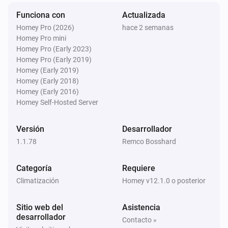
Clima Suizo
Funciona con
Actualizada
Mínima de mañana superior a
Temperatura
i
Homey Pro (2026)
hace 2 semanas
°C
Homey Pro mini
Homey Pro (Early 2023)
Homey Pro (Early 2019)
Clima Suizo
i
Homey (Early 2019)
Mínima de mañana inferior a
°C
Temperatura
Homey (Early 2018)
Homey (Early 2016)
Clima Suizo
Homey Self-Hosted Server
i
Radiación global superior a
W/m²
W/m²
Versión
Desarrollador
Clima Suizo
1.1.78
Remco Bosshard
Las rachas podrían ser superiores a
km/h
i
km/h
Categoría
Requiere
Climatización
Homey v12.1.0 o posterior
Clima Suizo
i
Ráfaga superior a
km/h
Velocidad (km/h)
Sitio web del
Asistencia
desarrollador
Contacto »
Clima Suizo