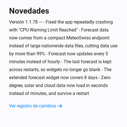
Novedades
Y...
Versión 1.1.78 — - Fixed the app repeatedly crashing
Clima Suizo
i
Nivel de alerta superior a
Nivel
with "CPU Warning Limit Reached" - Forecast data
now comes from a compact MeteoSwiss endpoint
Clima Suizo
instead of large nationwide data files, cutting data use
i
Nubosidad superior a
%
%
by more than 99% - Forecast now updates every 5
minutes instead of hourly - The last forecast is kept
Clima Suizo
i
across restarts, so widgets no longer go blank - The
Nubosidad inferior a
%
%
extended forecast widget now covers 8 days - Zero-
degree, solar and cloud data now load in seconds
Clima Suizo
Máxima de mañana superior a
Temperatura
i
instead of minutes, and survive a restart
°C
Ver registro de cambios
Clima Suizo
i
Máxima de mañana inferior a
°C
Temperatura