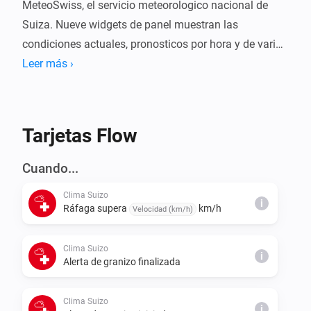
MeteoSwiss, el servicio meteorologico nacional de 
Suiza. Nueve widgets de panel muestran las 
condiciones actuales, pronosticos por hora y de varios 
dias, mapas meteorologicos con radar animado y 
Leer más ›
viento, un grafico de isoterma cero con silueta de 
montana, niveles de polen y rayos en tiempo real. 
Automatiza tu hogar con tarjetas de flujo que 
Tarjetas Flow
reaccionan a alertas meteorologicas, temperatura, 
viento, precipitaciones, granizo, riesgo de polen y la 
Cuando...
isoterma cero. Funciona en toda Suiza con deteccion 
Clima Suizo
automatica de ubicacion o entrada manual de codigo 
i
Ráfaga supera
km/h
Velocidad (km/h)
Clima Suizo
i
Alerta de granizo finalizada
Clima Suizo
i