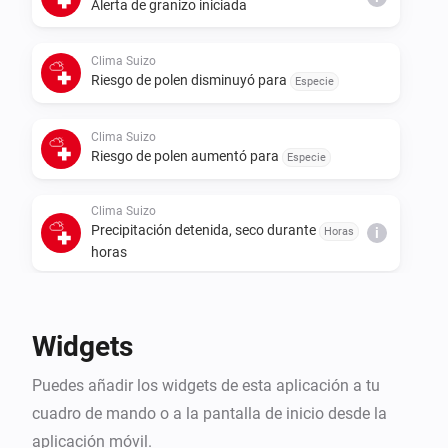
Alerta de granizo iniciada
Clima Suizo
Riesgo de polen disminuyó para
Especie
Clima Suizo
Riesgo de polen aumentó para
Especie
Clima Suizo
Precipitación detenida, seco durante
Horas
i
horas
Clima Suizo
i
Se espera lluvia en
horas
Horas
Widgets
Clima Suizo
Puedes añadir los widgets de esta aplicación a tu
i
Se ha emitido una alerta de
Tipo de alerta
cuadro de mando o a la pantalla de inicio desde la
aplicación móvil.