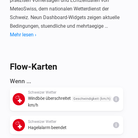
praezisen Vorhersagen und Echtzeitdaten von 
MeteoSwiss, dem nationalen Wetterdienst der 
Schweiz. Neun Dashboard-Widgets zeigen aktuelle 
Bedingungen, stuendliche und mehrtaegige 
Vorhersagen, Wetterkarten mit animiertem Radar und 
Mehr lesen ›
Wind, eine Nullgradgrenze-Grafik mit Bergsilhouette, 
Pollenwerte und Live-Blitzeinschlaege. Automatisieren 
Sie Ihr Zuhause mit Flow-Karten, die auf 
Flow-Karten
Wetterwarnungen, Temperatur, Wind, Niederschlag, 
Hagel, Pollenrisiko und die Nullgradgrenze reagieren. 
Wenn ...
Funktioniert in der gesamten Schweiz mit 
Schweizer Wetter
automatischer Standorterkennung oder manueller 
Windböe überschreitet
Geschwindigkeit (km/h)
i
km/h
Schweizer Wetter
i
Hagelalarm beendet