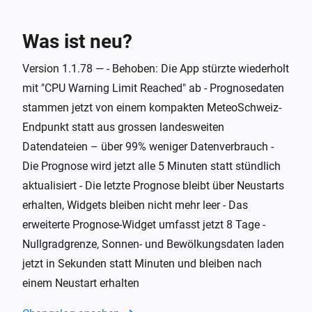
Schweizer Wetter
Nullgradgrenze steigt über
m
Höhe (m)
Was ist neu?
Und ...
Version 1.1.78 — - Behoben: Die App stürzte wiederholt
mit "CPU Warning Limit Reached" ab - Prognosedaten
Schweizer Wetter
i
Warnstufe ist über
stammen jetzt von einem kompakten MeteoSchweiz-
Stufe
Endpunkt statt aus grossen landesweiten
Datendateien – über 99% weniger Datenverbrauch -
Schweizer Wetter
i
Bewölkung ist über
%
%
Die Prognose wird jetzt alle 5 Minuten statt stündlich
aktualisiert - Die letzte Prognose bleibt über Neustarts
Schweizer Wetter
erhalten, Widgets bleiben nicht mehr leer - Das
i
Bewölkung ist unter
%
%
erweiterte Prognose-Widget umfasst jetzt 8 Tage -
Nullgradgrenze, Sonnen- und Bewölkungsdaten laden
Schweizer Wetter
i
jetzt in Sekunden statt Minuten und bleiben nach
Morgiges Maximum ist über
°C
Temperatur
einem Neustart erhalten
Schweizer Wetter
i