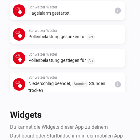
Schweizer Wetter
i
Hagelalarm gestartet
Schweizer Wetter
Pollenbelastung gesunken für
Art
Schweizer Wetter
Pollenbelastung gestiegen für
Art
Schweizer Wetter
Niederschlag beendet,
Stunden
Stunden
i
trocken
Schweizer Wetter
Widgets
Regen wird innerhalb von
Stunden
Stunden
i
erwartet
Du kannst die Widgets dieser App zu deinem
Dashboard oder Startbildschirm in der mobilen App
Schweizer Wetter