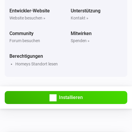
Hagelalarm ist aktiv
Entwickler-Website
Unterstützung
Website besuchen »
Kontakt »
Schweizer Wetter
Hagelwahrscheinlichkeit ist über
%
40
Community
Mitwirken
Forum besuchen
Spenden »
Schweizer Wetter
Hagelgrösse ist über
cm
2
Berechtigungen
Homeys Standort lesen
Schweizer Wetter
i
Hohe Bewölkung ist über
%
%
Schweizer Wetter
i
Tiefe Bewölkung ist über
%
%
Installieren
Schweizer Wetter
Pollenbelastung über
Art
Risikostufe