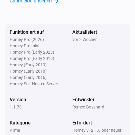
Changelog ansehen
Morgiges Maximum ist unter
°C
Temperatur
Schweizer Wetter
i
Morgiges Minimum ist über
°C
Temperatur
Funktioniert auf
Aktualisiert
Homey Pro (2026)
vor 2 Wochen
Schweizer Wetter
Homey Pro mini
i
Morgiges Minimum ist unter
°C
Temperatur
Homey Pro (Early 2023)
Homey Pro (Early 2019)
Homey (Early 2019)
Schweizer Wetter
i
Globalstrahlung ist über
W/m²
Homey (Early 2018)
W/m²
Homey (Early 2016)
Homey Self-Hosted Server
Schweizer Wetter
i
Böen könnten über
km/h erreichen
km/h
Version
Entwickler
1.1.78
Remco Bosshard
Schweizer Wetter
i
Windböe ist über
km/h
Geschwindigkeit (km/h)
Kategorie
Erfordert
Klima
Homey v12.1.0 oder neuer
Schweizer Wetter