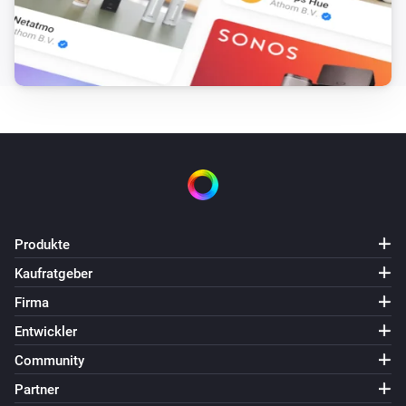
Sonnenschein heute ist über
Minuten
i
Minuten
Schweizer Wetter
i
Temperatur ist über
°C
Temperatur
Schweizer Wetter
i
Temperatur ist unter
°C
Temperatur
Schweizer Wetter
i
Heutiges Maximum ist über
°C
Temperatur
Produkte
Kaufratgeber
Schweizer Wetter
i
Firma
Heutiges Maximum ist unter
°C
Temperatur
Entwickler
Schweizer Wetter
Community
i
Heutiges Minimum ist über
°C
Temperatur
Partner