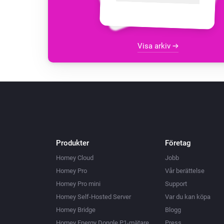
Visa arkiv
Produkter
Företag
Homey Cloud
Jobb
Homey Pro
Vår berättelse
Homey Pro mini
Support
Homey Self-Hosted Server
Var du kan köpa
Homey Bridge
Blogg
Homey Energy Dongle P1-mätare
Press