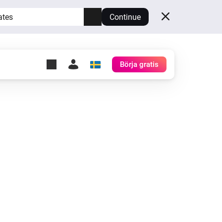
ates
Continue
Börja gratis
y Self-Hosted Server
gg
rd för din egen Homey.
h
Self-Hosted Server
Kör Homey på din hårdvara.
at recovery directly from Homey