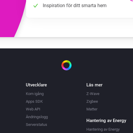
Inspiration för ditt smarta hem
Utvecklare
Läs mer
Kom igång
Z-Wave
Apps SDK
Zigbee
Web API
Matter
Ändringslogg
Hantering av Energy
Serverstatus
Hantering av Energy