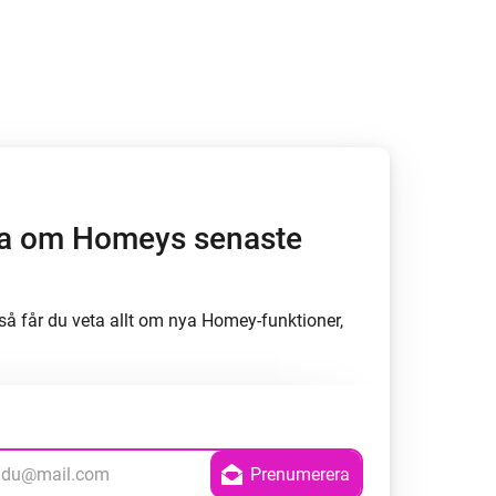
Homey Pro
Ethernet-adapter
Anslut till ditt trådbundna
Ethernet-nätverk.
öra om Homeys senaste
å får du veta allt om nya Homey-funktioner,