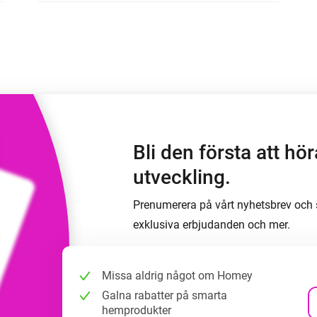
Moods
ntpaneler.
Välj eller skapa förinställningar för
belysning.
 och Homey Self-Hosted Server.
 för dig.
Homey Energy Dongle
sa
Övervaka ditt hems
 sex
energianvändning i realtid.
Bli den första att h
utveckling.
Prenumerera på vårt nyhetsbrev och s
exklusiva erbjudanden och mer.
Missa aldrig något om Homey
Galna rabatter på smarta
hemprodukter