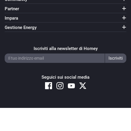
Sunberry Battery
Partner
Enable battery discharge
Impara
Gestione Energy
Sunberry Battery
Turn off force battery charging
Iscriviti alla newsletter di Homey
Sunberry Battery
Turn on force battery charging with
Charging limit
W
(W)
Seguici sui social media
Sunberry Boiler 1F
Attiva
Sunberry Boiler 1F
Disattiva
Copyright © 2026 Athom B.V. – All rights reserved
Privacy and Cookie Notice
|
Terms and Conditions
Sunberry Boiler 1F
Attiva o disattiva