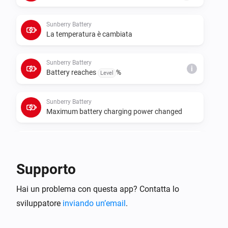
cumulative meters for those roles. If data polling or 
control requests fail, set the real Sunberry IP address 
Sunberry Battery
in each device settings instead of relying on 
La temperatura è cambiata
Sunberry Battery
i
Battery reaches
%
Level
Sunberry Battery
Maximum battery charging power changed
Sunberry Battery
i
Battery starts force charging
Supporto
Sunberry Battery
i
Hai un problema con questa app? Contatta lo
Battery stops force charging
sviluppatore
inviando un’email
.
Sunberry Boiler 1F
Attivato