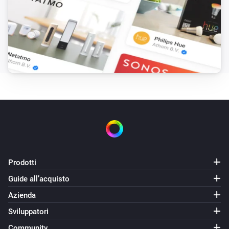
Sunberry Battery
Battery is force charging
Sunberry Boiler 1F
È attivato
Sunberry Boiler 3F
È attivato
Sunberry Smart Contact
È attivato
Prodotti
Guide all’acquisto
Poi...
Azienda
Sunberry Battery
Sviluppatori
Block battery discharge
Community