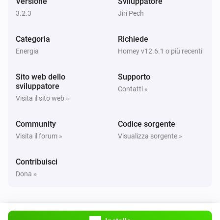
Versione
Sviluppatore
Disattivato
3.2.3
Jiri Pech
Sunberry Boiler 3F
Categoria
Richiede
L'energia è cambiata
Energia
Homey v12.6.1 o più recenti
Sunberry Boiler 3F
Sito web dello
Supporto
Il misuratore di potenza è cambiato
sviluppatore
Contatti »
Visita il sito web »
Sunberry Boiler 3F
La temperatura è cambiata
Community
Codice sorgente
Visita il forum »
Visualizza sorgente »
Sunberry Smart Contact
Attivato
Contribuisci
Dona »
Sunberry Smart Contact
Disattivato
Sunberry Smart Meter