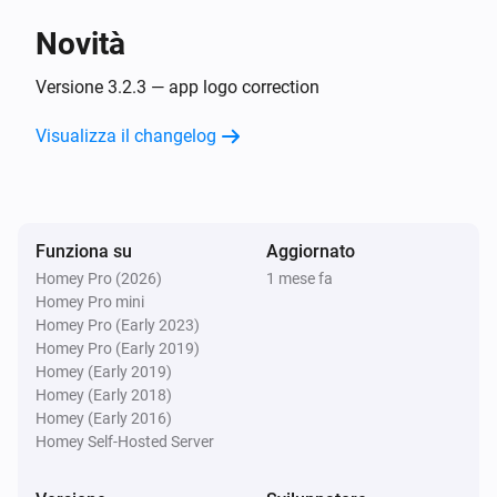
Novità
Sunberry Boiler 1F
Disattivato
Versione 3.2.3 — app logo correction
Visualizza il changelog
Sunberry Boiler 1F
L'energia è cambiata
Sunberry Boiler 1F
Funziona su
Aggiornato
Il misuratore di potenza è cambiato
Homey Pro (2026)
1 mese fa
Homey Pro mini
Sunberry Boiler 1F
Homey Pro (Early 2023)
La temperatura è cambiata
Homey Pro (Early 2019)
Homey (Early 2019)
Homey (Early 2018)
Sunberry Boiler 3F
Homey (Early 2016)
Attivato
Homey Self-Hosted Server
Sunberry Boiler 3F