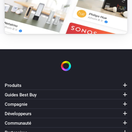
Le jet a changé
Climatisation
L'affichage a changé
Climatisation
L'économie d'énergie a changé
Climatisation
Le balancement vertical a changé
Produits
Cultivateur de plantes
Erreur lors de l'exécution de ALORS pour
Guides Best Buy
[[device]]
Compagnie
Développeurs
Cultivateur de plantes
L'état de l'appareil a changé
Communauté