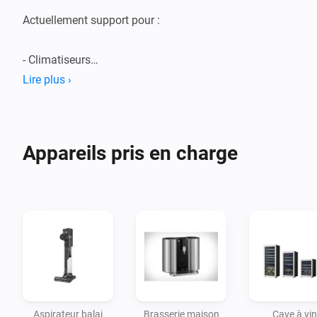
Actuellement support pour :

- Climatiseurs

- Purificateurs d'air

Lire plus ›
- Ventilateurs

- Plaques de cuisson

- Déshumidificateurs

Appareils pris en charge
- Lave-vaisselle

- Sèche-linge

- Systèmes de brassage à domicile

- Hottes aspirantes

- Fours

- Cultivateurs de plantes

- Réfrigérateurs

- Aspirateurs robots/bâtons

Aspirateur balai
Brasserie maison
Cave à vin