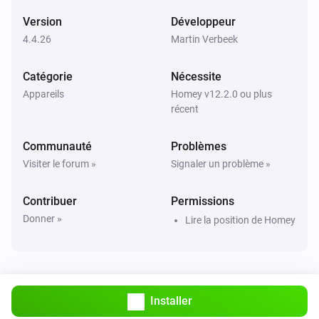
Version
Développeur
Climatisation
4.4.26
Martin Verbeek
Le nettoyage de l'air a changé
Catégorie
Nécessite
Climatisation
Appareils
Homey v12.2.0 ou plus
Le flux d'air horizontal a changé
récent
Climatisation
Communauté
Problèmes
Le flux d'air vertical a changé
Visiter le forum »
Signaler un problème »
Climatisation
Contribuer
Permissions
La détection de fenêtre ouverte a changé
Donner »
Lire la position de Homey
Climatisation
Filtre nettoyé
Installer
Climatisation
Le filtre doit être nettoyé