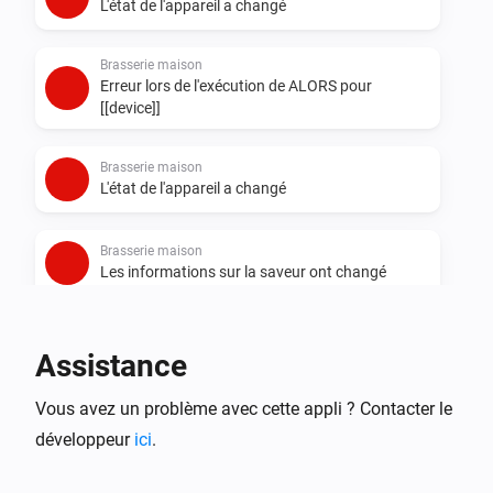
L'état de l'appareil a changé
Brasserie maison
Erreur lors de l'exécution de ALORS pour
[[device]]
Brasserie maison
L'état de l'appareil a changé
Brasserie maison
Les informations sur la saveur ont changé
Brasserie maison
Les informations sur l'huile de houblon ont
Assistance
changé
Vous avez un problème avec cette appli ? Contacter le
Brasserie maison
développeur
ici
.
Le nom de la recette a changé