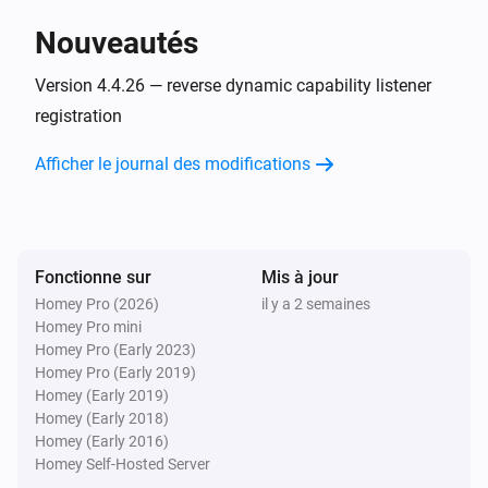
Brasserie maison
Nouveautés
Les informations sur le moût ont changé
Version 4.4.26 — reverse dynamic capability listener
Brasserie maison
registration
Les informations sur la levure ont changé
Afficher le journal des modifications
Cave à vin
Erreur lors de l'exécution de ALORS pour
[[device]]
Fonctionne sur
Mis à jour
Chaudière à pompe à chaleur
Homey Pro (2026)
il y a 2 semaines
Filtre nettoyé
Homey Pro mini
Homey Pro (Early 2023)
Chaudière à pompe à chaleur
Homey Pro (Early 2019)
Le filtre doit être nettoyé
Homey (Early 2019)
Homey (Early 2018)
Homey (Early 2016)
Chaudière à pompe à chaleur
Homey Self-Hosted Server
Le mode de l'appareil a changé