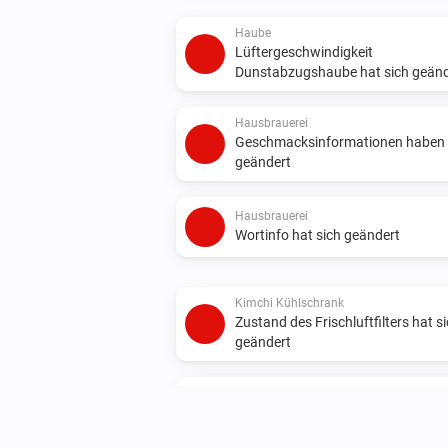
Haube
Lüftergeschwindigkeit
Dunstabzugshaube hat sich geänd
Hausbrauerei
Geschmacksinformationen haben 
geändert
Hausbrauerei
Wortinfo hat sich geändert
Kimchi Kühlschrank
Zustand des Frischluftfilters hat s
geändert
Klimaanlage
Luftreinigung hat sich geändert