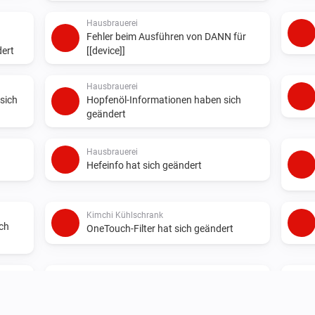
Hausbrauerei
Fehler beim Ausführen von DANN für
ert
[[device]]
Hausbrauerei
sich
Hopfenöl-Informationen haben sich
geändert
Hausbrauerei
Hefeinfo hat sich geändert
Kimchi Kühlschrank
ich
OneTouch-Filter hat sich geändert
Klimaanlage
Horizontale Luftströmung hat sich
geändert