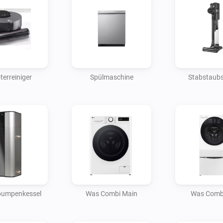
erreiniger
Spülmaschine
Stabstaub
umpenkessel
Was Combi Main
Was Combi