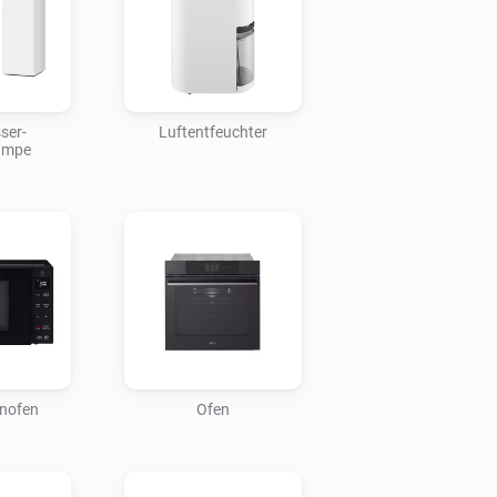
ser-
Luftentfeuchter
umpe
enofen
Ofen