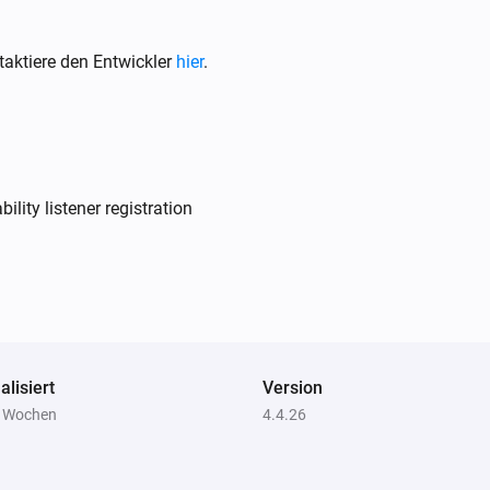
Klimaanlage
ch
aktiere den Entwickler
hier
.
Filter gereinigt
Klimaanlage
Fehler beim Ausführen von DANN für
[[device]]
lity listener registration
Klimaanlage
ändert
Horizontaler Swing hat sich geändert
Klimaanlage
Energiesparen hat sich geändert
alisiert
Version
Kochfeld
2 Wochen
4.4.26
für
Gerätestatus hat sich geändert