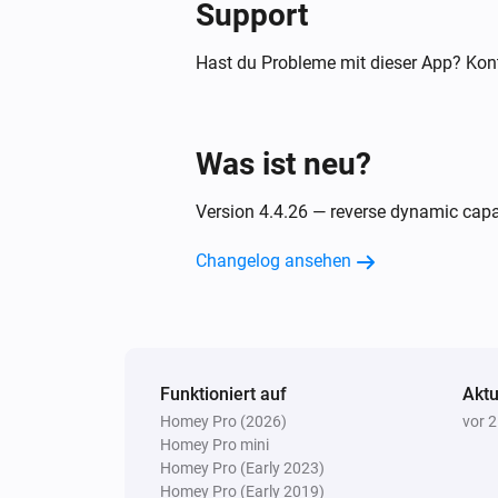
Support
Klimaanlage
Fensteröffnungserkennung hat si
Hast du Probleme mit dieser App? Kont
geändert
Klimaanlage
Was ist neu?
Auto-Trocknung hat sich geändert
Version 4.4.26 — reverse dynamic capabi
Klimaanlage
Changelog ansehen
Lüftergeschwindigkeit hat sich ge
Klimaanlage
Anzeige hat sich geändert
Funktioniert auf
Aktu
Kochfeld
Homey Pro (2026)
vor 
Fehler beim Ausführen von DANN 
Homey Pro mini
[[device]]
Homey Pro (Early 2023)
Homey Pro (Early 2019)