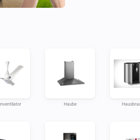
- Heimbrauanlagen

- Dunstabzugshauben

- Öfen

- Pflanzenzüchter

- Kühlschränke

- Roboter-/Stielstaubsauger

- Dampfgarer

- Boiler

- Waschmaschinen

- Wassererhitzer

nventilator
Haube
Hausbrau