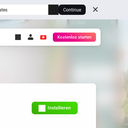
ates
Continue
Kostenlos starten
y Self-Hosted Server
ge
deinen eigenen Homey.
h
Self-Hosted Server
Lass Homey auf deiner
Hardware laufen.
Installieren