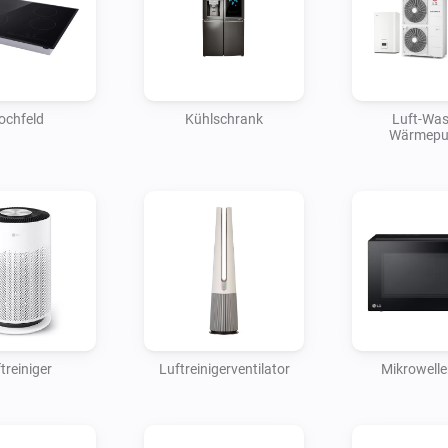
ochfeld
Kühlschrank
Luft-Was
Wärmep
treiniger
Luftreinigerventilator
Mikrowell