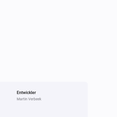
Klimaanlage
Filter sollte gereinigt werden
Klimaanlage
Gerätemodus hat sich geändert
Klimaanlage
Jet hat sich geändert
Klimaanlage
Vertikaler Swing hat sich geändert
Entwickler
Kühlschrank
Martin Verbeek
Tür schließt