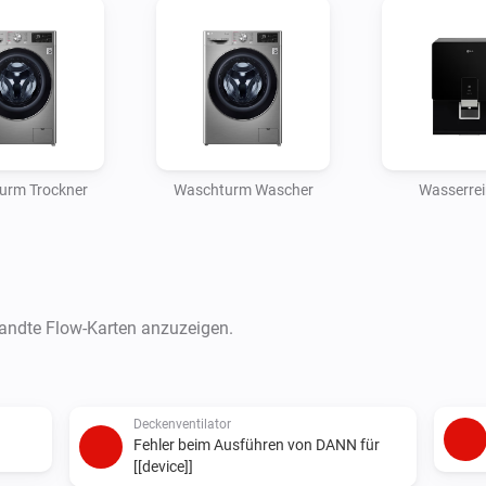
urm Trockner
Waschturm Wascher
Wasserrei
wandte Flow-Karten anzuzeigen.
Deckenventilator
Fehler beim Ausführen von DANN für
[[device]]