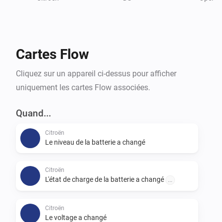
As the connection for remote commands is different 
as reading the data, this is still in progress.

Credits:

Cartes Flow
andreadegiovine on github for his Home Assistant 
integration
Cliquez sur un appareil ci-dessus pour afficher
uniquement les cartes Flow associées.
Quand...
Citroën
Le niveau de la batterie a changé
Citroën
L'état de charge de la batterie a changé
...
Citroën
Le voltage a changé