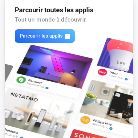
Parcourir toutes les applis
Alors...
Tout un monde à découvrir.
Citroën
i
Update Vehicle Status
Parcourir les applis
DS
i
Update Vehicle Status
Opel
i
Update Vehicle Status
Peugeot
i
Update Vehicle Status