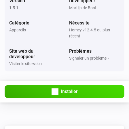
Version
Développeur
Le voltage a changé
1.5.1
Martijn de Bont
Peugeot
Catégorie
Nécessite
New trip available
Appareils
Homey v12.4.5 ou plus
récent
Et...
Site web du
Problèmes
Citroën
développeur
Signaler un problème »
L'état de charge de la batterie est
...
Visiter le site web »
DS
L'état de charge de la batterie est
...
Installer
Opel
L'état de charge de la batterie est
...
Peugeot
L'état de charge de la batterie est
...