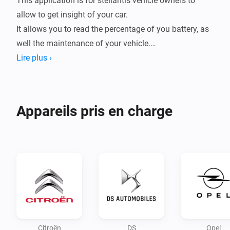
This application is for stellantis vehicle owners to 
allow to get insight of your car.

It allows you to read the percentage of you battery, as 
well the maintenance of your vehicle.

Lire plus ›
A trigger has been implemented to notify you of a new 
trip, exporting the consumption of the trip as well the 
distance and time taken.

Appareils pris en charge
Configuration:

Configure your app first by logging in and following 
the login steps

Use the PC/browser to login to you account and setup 
your connection.

Note:

Citroën
DS
Opel