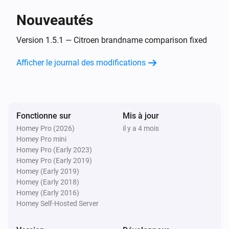
Nouveautés
Opel
L'état de charge de la batterie a changé
Version 1.5.1 — Citroen brandname comparison fixed
...
Afficher le journal des modifications
Opel
Le voltage a changé
Opel
Fonctionne sur
Mis à jour
New trip available
Homey Pro (2026)
il y a 4 mois
Homey Pro mini
Peugeot
Homey Pro (Early 2023)
Le niveau de la batterie a changé
Homey Pro (Early 2019)
Homey (Early 2019)
Homey (Early 2018)
Peugeot
Homey (Early 2016)
L'état de charge de la batterie a changé
...
Homey Self-Hosted Server
Peugeot