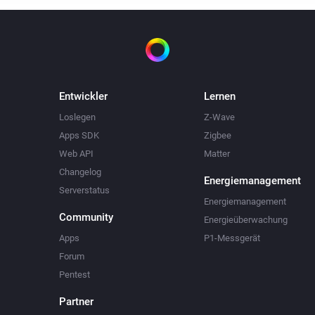
Entwickler
Lernen
Loslegen
Z-Wave
Apps SDK
Zigbee
Web API
Matter
Changelog
Energiemanagement
Serverstatus
Energiemanagement
Community
Energieüberwachung
Apps
P1-Messgerät
Forum
Pentest
Partner