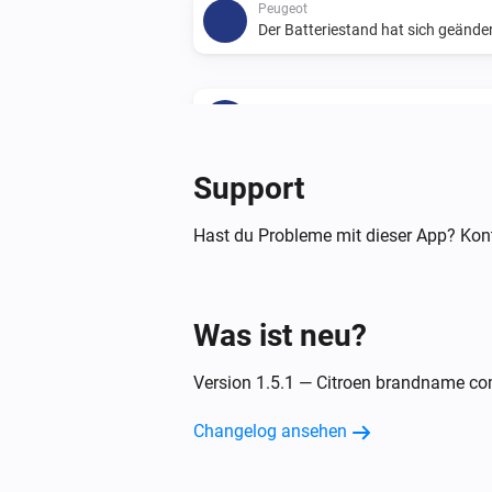
Peugeot
Der Batteriestand hat sich geände
Peugeot
New trip available
Support
Und ...
Hast du Probleme mit dieser App? Kont
Citroën
Der Ladezustand der Batterie ist
..
Was ist neu?
Peugeot
Der Ladezustand der Batterie ist
..
Version 1.5.1 — Citroen brandname co
Dann ...
Changelog ansehen
Citroën
Update Vehicle Status