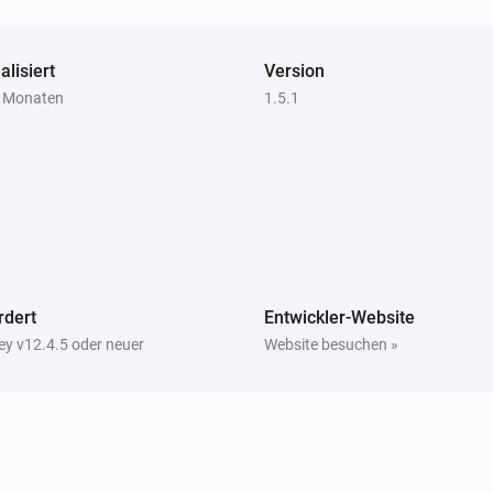
i
alisiert
Version
4 Monaten
1.5.1
rdert
Entwickler-Website
y v12.4.5 oder neuer
Website besuchen »