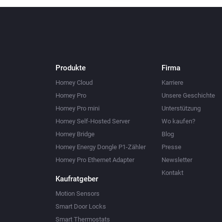
Produkte
Firma
Homey Cloud
Karriere
Homey Pro
Unsere Geschichte
Homey Pro mini
Unterstützung
Homey Self-Hosted Server
Wo kaufen?
Homey Bridge
Blog
Homey Energy Dongle P1-Zähler
Presse
Homey Pro Ethernet Adapter
Newsletter
Kontakt
Kaufratgeber
Motion Sensors
Smart Door Locks
Smart Thermostats