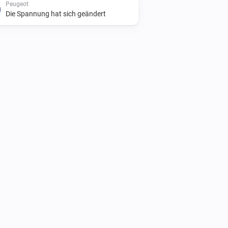
Peugeot
Die Spannung hat sich geändert
Opel
Der Ladezustand der Batterie ist
...
Opel
i
Update Vehicle Status