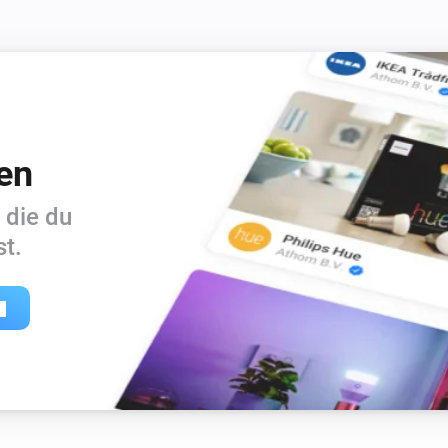
en
 die du
t.