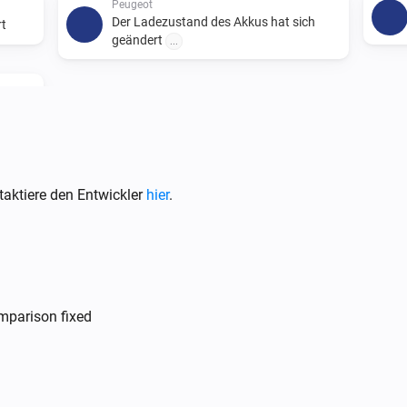
Peugeot
Der Ladezustand des Akkus hat sich
rt
geändert
...
aktiere den Entwickler
hier
.
DS
Der Ladezustand der Batterie ist
.
...
.
mparison fixed
DS
i
i
Update Vehicle Status