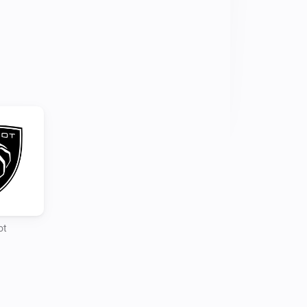
gging in and following the login steps

o you account and setup your 
commands is different as reading the 
r his Home Assistant integration
ot