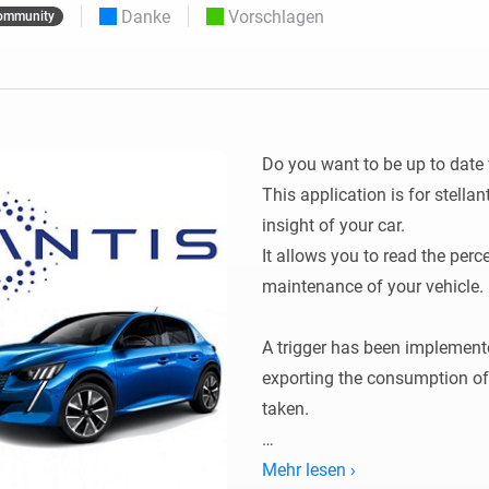
Moods
Danke
Vorschlagen
ommunity
ashboards.
Wähle oder erstelle Voreinstellungen für die
en
Beleuchtung.
 und Homey Self-Hosted Server.
rt-Home-Geräte für Sie.
Homey Energy Dongle
kabellose
Überwachen Sie den
 sechs
Stromverbrauch Ihres
Hauses in Echtzeit.
Do you want to be up to date 
This application is for stellan
insight of your car.

It allows you to read the perce
maintenance of your vehicle.

A trigger has been implemented
exporting the consumption of t
taken.

Configuration:

Mehr lesen ›