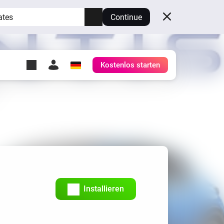
ates
Continue
Kostenlos starten
y Self-Hosted Server
ge
deinen eigenen Homey.
h
Self-Hosted Server
Lass Homey auf deiner
Hardware laufen.
Installieren