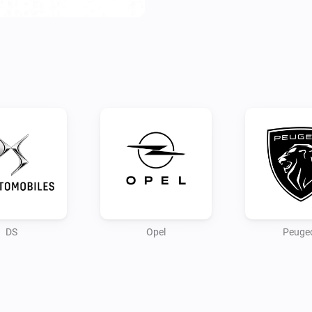
Configure your app first by lo
Use the PC/browser to login t
connection.

Note:

As the connection for remote 
data, this is still in progress.

Credits:

andreadegiovine on github fo
DS
Opel
Peuge