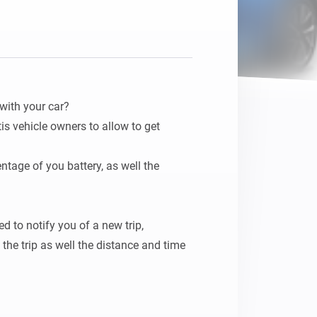
Homey Pro
Ethernet Adapter
Stelle eine Verbindung mit
deinem Ethernet-Netzwerk
her.
with your car?

tis vehicle owners to allow to get 
ntage of you battery, as well the 
 to notify you of a new trip, 
he trip as well the distance and time 