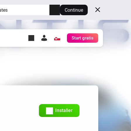
ates
Continue
Start gratis
y Self-Hosted Server
æg
rt for din egen Homey.
h
Self-Hosted Server
Kør Homey på din hardware.
Installer