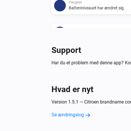
Peugeot
Batteriniveauet har ændret sig
Peugeot
New trip available
Support
Og...
Har du et problem med denne app? Ko
Citroën
Batteriets opladningstilstand er
...
Hvad er nyt
Peugeot
Batteriets opladningstilstand er
...
Version 1.5.1 — Citroen brandname co
Så...
Se ændringslog
Citroën
Update Vehicle Status