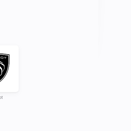
gging in and following the login steps

o you account and setup your 
commands is different as reading the 
r his Home Assistant integration
ot