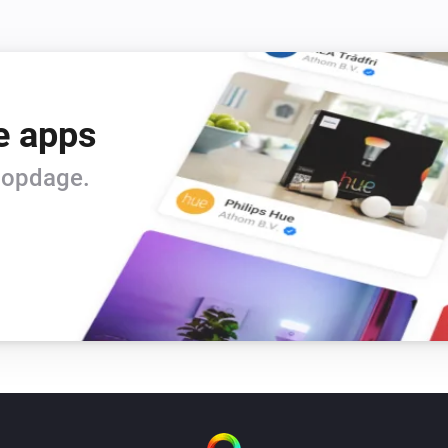
e apps
t opdage.