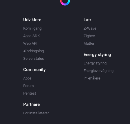
Udviklere
Lær
Kom i gang
Z-Wave
Apps SDK
Zigbee
Web API
Matter
Ændringslog
Energy styring
Serverstatus
Energy styring
Community
Energiovervågning
Apps
P1-målere
Forum
Pentest
Partnere
For installatører