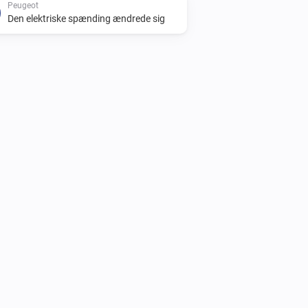
Peugeot
Den elektriske spænding ændrede sig
Opel
Batteriets opladningstilstand er
...
Opel
i
Update Vehicle Status