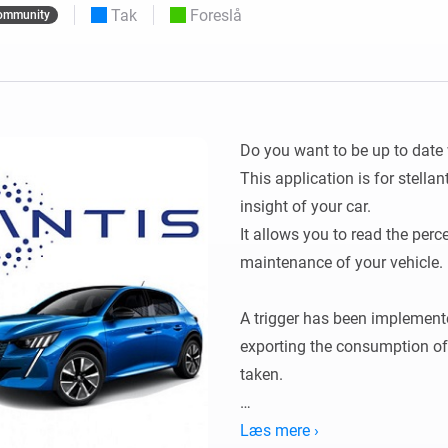
Tak
Foreslå
ommunity
 og Homey Self-Hosted Server.
elektronik til dig.
Homey Pro
Ethernet Adapter
e
seks
Opret forbindelse til dit
kablede Ethernet-netværk.
Do you want to be up to date 
This application is for stellan
insight of your car.

It allows you to read the perce
maintenance of your vehicle.

A trigger has been implemented
exporting the consumption of t
taken.

Configuration:

Læs mere ›