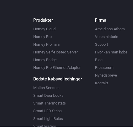
Produkter
Firma
Homey Cloud
Arbejd hos Athom
Homey Pro
Vores historie
Homey Pro mini
Support
Homey Self-Hosted Server
Hvor kan man købe
Homey Bridge
Blog
Homey Pro Ethernet Adapter
Presserum
Nyhedsbreve
Bedste købsvejledninger
Kontakt
Motion Sensors
Smart Door Locks
Smart Thermostats
Smart LED Strips
Smart Light Bulbs
Smart Meters