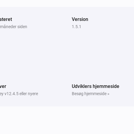
i
teret
Version
4 måneder siden
1.5.1
ver
Udviklers hjemmeside
 v12.4.5 eller nyere
Besøg hjemmeside »