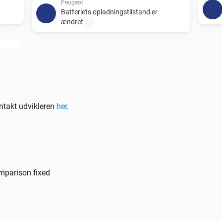
Peugeot
Batteriets opladningstilstand er
ændret
...
ntakt udvikleren
her
.
DS
Batteriets opladningstilstand er
...
mparison fixed
DS
i
i
Update Vehicle Status