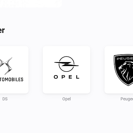
Configure your app first by lo
Use the PC/browser to login t
connection.

er
Note:

As the connection for remote 
data, this is still in progress.

Credits:

andreadegiovine on github fo
DS
Opel
Peuge