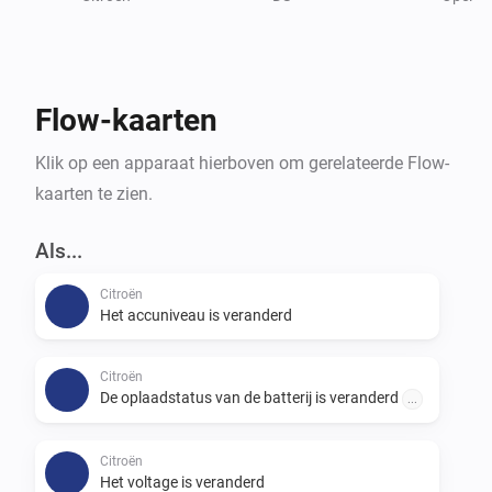
As the connection for remote commands is different 
as reading the data, this is still in progress.

Credits:

Flow-kaarten
andreadegiovine on github for his Home Assistant 
integration
Klik op een apparaat hierboven om gerelateerde Flow-
kaarten te zien.
Als...
Citroën
Het accuniveau is veranderd
Citroën
De oplaadstatus van de batterij is veranderd
...
Citroën
Het voltage is veranderd