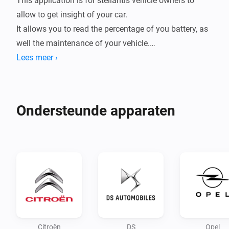
This application is for stellantis vehicle owners to 
allow to get insight of your car.

It allows you to read the percentage of you battery, as 
well the maintenance of your vehicle.

Lees meer ›
A trigger has been implemented to notify you of a new 
trip, exporting the consumption of the trip as well the 
distance and time taken.

Ondersteunde apparaten
Configuration:

Configure your app first by logging in and following 
the login steps

Use the PC/browser to login to you account and setup 
your connection.

Note:

Citroën
DS
Opel