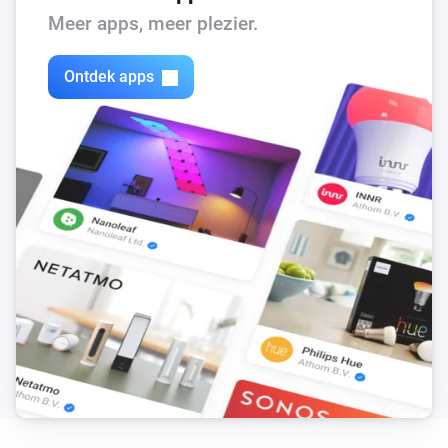
Meer apps, meer plezier.
Dan...
Ontdek apps
Citroën
i
Update Vehicle Status
DS
i
Update Vehicle Status
Opel
i
Update Vehicle Status
Peugeot
i
Update Vehicle Status