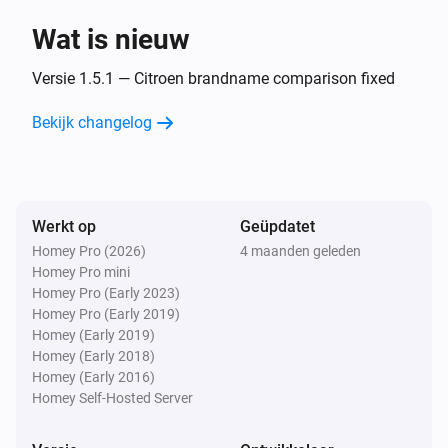
Wat is nieuw
Opel
De oplaadstatus van de batterij is veranderd
Versie 1.5.1 — Citroen brandname comparison fixed
...
Bekijk changelog
Opel
Het voltage is veranderd
Opel
Werkt op
Geüpdatet
New trip available
Homey Pro (2026)
4 maanden geleden
Homey Pro mini
Peugeot
Homey Pro (Early 2023)
Het accuniveau is veranderd
Homey Pro (Early 2019)
Homey (Early 2019)
Homey (Early 2018)
Peugeot
Homey (Early 2016)
De oplaadstatus van de batterij is veranderd
...
Homey Self-Hosted Server
Peugeot