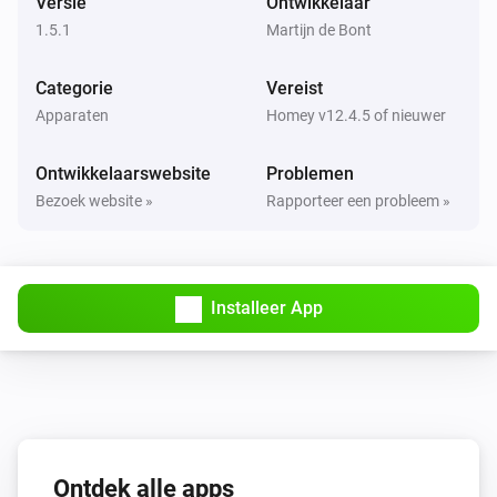
Versie
Ontwikkelaar
Het voltage is veranderd
1.5.1
Martijn de Bont
Peugeot
Categorie
Vereist
New trip available
Apparaten
Homey v12.4.5 of nieuwer
En...
Ontwikkelaarswebsite
Problemen
Bezoek website »
Rapporteer een probleem »
Citroën
De oplaadstatus van de batterij is
...
DS
Installeer App
De oplaadstatus van de batterij is
...
Opel
De oplaadstatus van de batterij is
...
Peugeot
De oplaadstatus van de batterij is
Ontdek alle apps
...