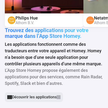
Spotify
Spotify
Yale 
Shelly
Netat
Yale 
Shelly
IKEA Trådfri
Philips Hue
IKEA Trådfri
Athom B.V.
Athom B.V.
ASSA A
Allterco
Athom B
ASSA A
Allterco
IKEA
Athom B.V.
IKEA
Trouvez des applications pour votre
marque dans l’App Store Homey.
Les applications fonctionnent comme des
traducteurs entre votre appareil et Homey. Homey
n’a besoin que d’une seule application pour
contrôler plusieurs appareils d’une même marque.
L’App Store Homey propose également des
applications pour des services, comme Rain Radar,
Spotify, Slack et bien d’autres.
Découvrir les applications