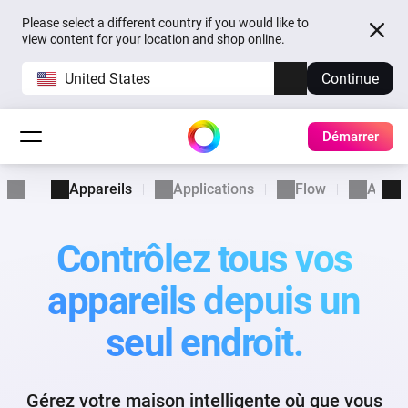
Please select a different country if you would like to
view content for your location and shop online.
United States
Continue
Démarrer
Appareils
Applications
Flow
Advan
Contrôlez tous vos
appareils
depuis un
seul endroit.
Gérez votre maison intelligente où que vous