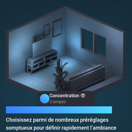
Concentration 🤓
Concentration 🤓
3 lampes
3 lampes
Moods, une atmosphère instantanée.
Choisissez parmi de nombreux préréglages
somptueux pour définir rapidement l’ambiance