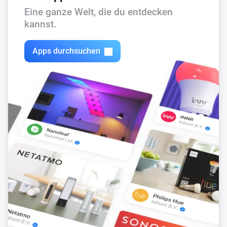
Eine ganze Welt, die du entdecken
kannst.
Dann ...
Citroën
i
Apps durchsuchen
Update Vehicle Status
DS
i
Update Vehicle Status
Opel
i
Update Vehicle Status
Peugeot
i
Update Vehicle Status