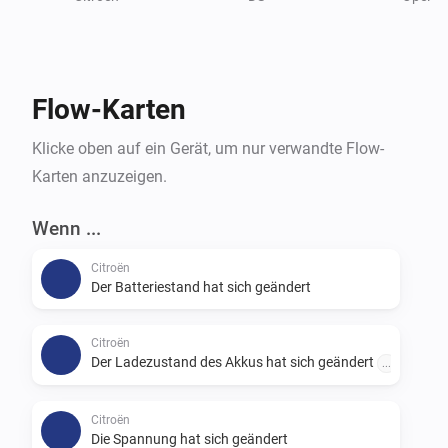
As the connection for remote commands is different 
as reading the data, this is still in progress.

Credits:

Flow-Karten
andreadegiovine on github for his Home Assistant 
integration
Klicke oben auf ein Gerät, um nur verwandte Flow-
Karten anzuzeigen.
Wenn ...
Citroën
Der Batteriestand hat sich geändert
Citroën
Der Ladezustand des Akkus hat sich geändert
...
Citroën
Die Spannung hat sich geändert