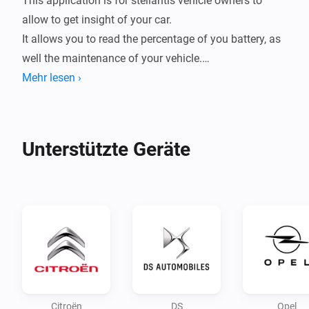
This application is for stellantis vehicle owners to 
allow to get insight of your car.

It allows you to read the percentage of you battery, as 
well the maintenance of your vehicle.

Mehr lesen ›
A trigger has been implemented to notify you of a new 
trip, exporting the consumption of the trip as well the 
distance and time taken.

Unterstützte Geräte
Configuration:

Configure your app first by logging in and following 
the login steps

Use the PC/browser to login to you account and setup 
your connection.

Note:

Citroën
DS
Opel