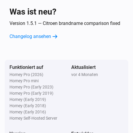
Was ist neu?
Opel
Der Ladezustand des Akkus hat sich geändert
Version 1.5.1 — Citroen brandname comparison fixed
...
Changelog ansehen
Opel
Die Spannung hat sich geändert
Opel
Funktioniert auf
Aktualisiert
New trip available
Homey Pro (2026)
vor 4 Monaten
Homey Pro mini
Peugeot
Homey Pro (Early 2023)
Der Batteriestand hat sich geändert
Homey Pro (Early 2019)
Homey (Early 2019)
Homey (Early 2018)
Peugeot
Homey (Early 2016)
Der Ladezustand des Akkus hat sich geändert
...
Homey Self-Hosted Server
Peugeot