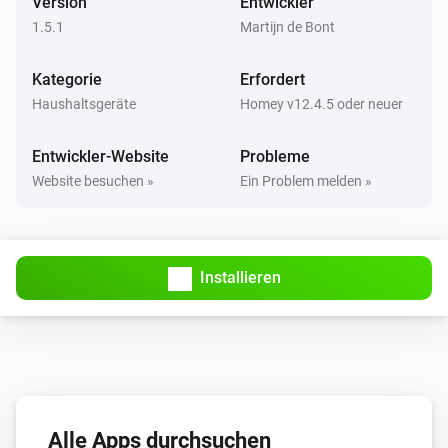
Version
Entwickler
Die Spannung hat sich geändert
1.5.1
Martijn de Bont
Peugeot
Kategorie
Erfordert
New trip available
Haushaltsgeräte
Homey v12.4.5 oder neuer
Und ...
Entwickler-Website
Probleme
Website besuchen »
Ein Problem melden »
Citroën
Der Ladezustand der Batterie ist
...
DS
Installieren
Der Ladezustand der Batterie ist
...
Opel
Der Ladezustand der Batterie ist
...
Peugeot
Der Ladezustand der Batterie ist
Alle Apps durchsuchen
...