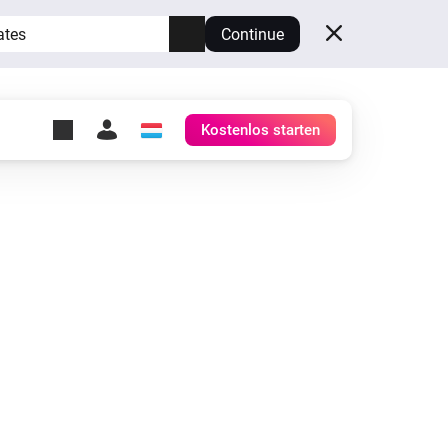
ates
Continue
Kostenlos starten
y Self-Hosted Server
ge
deinen eigenen Homey.
h
Self-Hosted Server
Lass Homey auf deiner
Hardware laufen.