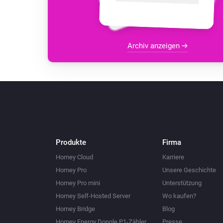
Archiv anzeigen
Produkte
Firma
Homey Cloud
Karriere
Homey Pro
Unsere Geschichte
Homey Pro mini
Unterstützung
Homey Self-Hosted Server
Wo kaufen?
Homey Bridge
Blog
Homey Energy Dongle P1-Zähler
Presse