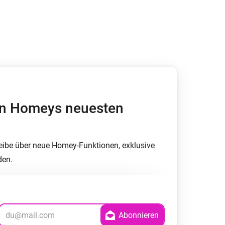
Homey Pro
Ethernet Adapter
Stelle eine Verbindung mit
deinem Ethernet-Netzwerk
her.
von Homeys neuesten
eibe über neue Homey-Funktionen, exklusive
den.