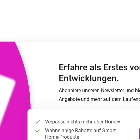
Moods
ashboards.
Wähle oder erstelle Voreinstellungen für die
en
Beleuchtung.
 und Homey Self-Hosted Server.
rt-Home-Geräte für Sie.
Homey Energy Dongle
kabellose
Überwachen Sie den
 sechs
Stromverbrauch Ihres
Hauses in Echtzeit.
Erfahre als Erstes 
Entwicklungen.
Abonniere unseren Newsletter und bl
Angebote und mehr auf dem Laufen
Verpasse nichts mehr über Homey
Wahnsinnige Rabatte auf Smart-
Home-Produkte