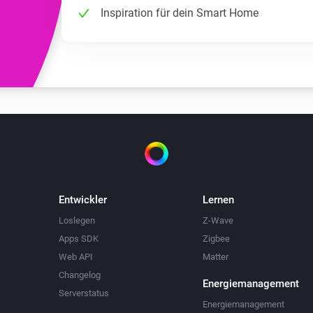
Inspiration für dein Smart Home
Entwickler
Lernen
Loslegen
Z-Wave
Apps SDK
Zigbee
Web API
Matter
Changelog
Energiemanagement
Serverstatus
Energiemanagement