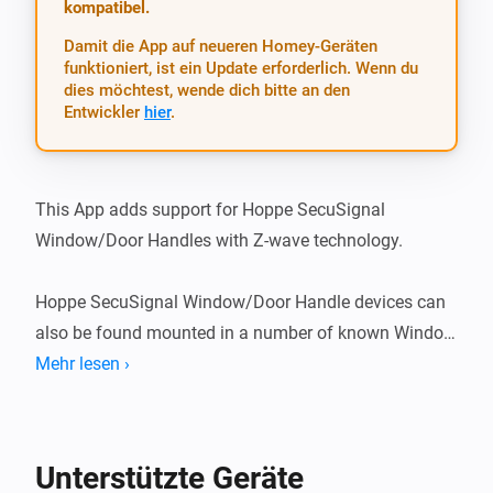
kompatibel.
Damit die App auf neueren Homey-Geräten
funktioniert, ist ein Update erforderlich. Wenn du
dies möchtest, wende dich bitte an den
Entwickler
hier
.
This App adds support for Hoppe SecuSignal 
Window/Door Handles with Z-wave technology.

Hoppe SecuSignal Window/Door Handle devices can 
also be found mounted in a number of known Window 
brands, such as: - Elitfönster (swedish brand) - ERA 
Mehr lesen ›
fönster (swedish brand)

What’s new

Unterstützte Geräte