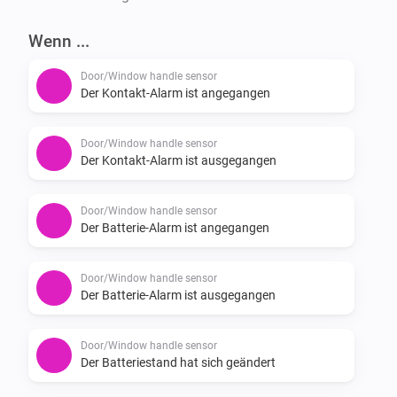
-   Reports open/closed status for the handle.

Wenn ...
-   Reports battery status for the handle.

Door/Window handle sensor
If you experience a bug please report it here: 
Der Kontakt-Alarm ist angegangen
https://github.com/JohanBendz/se.hoppe.secu/issues
Door/Window handle sensor
Der Kontakt-Alarm ist ausgegangen
Door/Window handle sensor
Der Batterie-Alarm ist angegangen
Door/Window handle sensor
Der Batterie-Alarm ist ausgegangen
Door/Window handle sensor
Der Batteriestand hat sich geändert