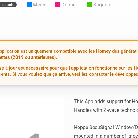
Merci
Donner
Suggérer
munauté
Moods
commandés
d personnalisés.
Choisissez ou créez des préréglages de
o et Homey Self-Hosted Server.
lumière.
domotiques pour vous.
Homey Energy Dongle
tivité sans
Surveillez la consommation
tocoles.
d’énergie de votre maison en
temps réel.
pplication est uniquement compatible avec les Homey des générat
ntes (2019 ou antérieures).
e à jour est nécessaire pour que l’application fonctionne sur les 
cents. Si vous voulez que ça arrive, veuillez contacter le développe
This App adds support for H
Handles with Z-wave technolo
Hoppe SecuSignal Window/Doo
mounted in a number of know