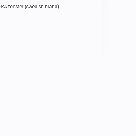
 ERA fönster (swedish brand)

nguage (not yet implemented by 
n title of the app to clarify the 
table version. All development will be 
ext stable release.
