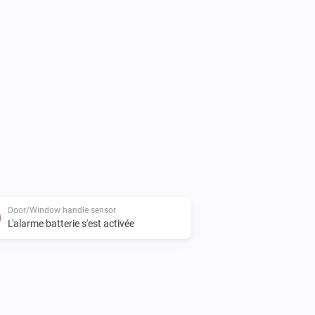
 for the handle.

he handle.

report it here: 
ndz/se.hoppe.secu/issues
Door/Window handle sensor
L'alarme batterie s'est activée