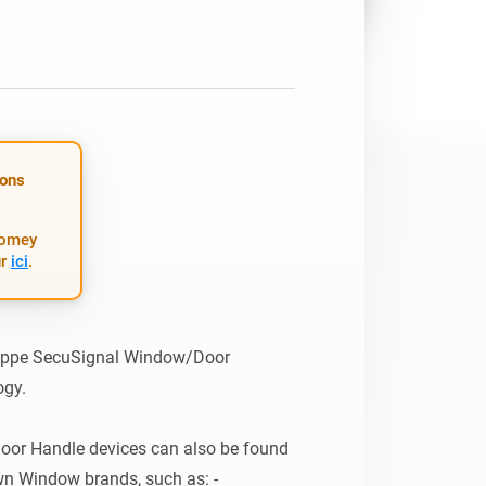
Homey Pro
Ethernet Adapter
Connectez-vous à votre
réseau Ethernet câblé.
ions
Homey
ur
ici
.
oppe SecuSignal Window/Door 
gy.

r Handle devices can also be found 
n Window brands, such as: - 