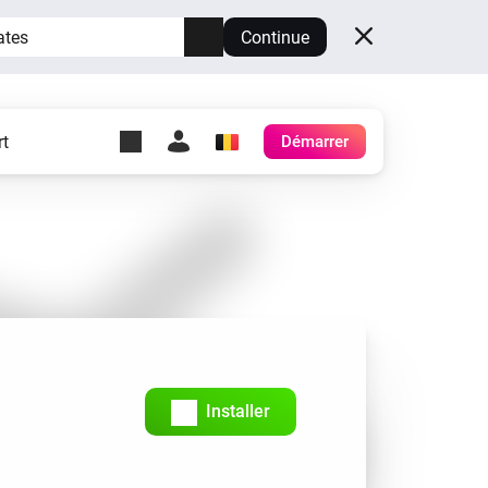
ates
Continue
t
Démarrer
y Self-Hosted Server
es
ez votre propre Homey.
h
Self-Hosted Server
Exécutez Homey sur votre
matériel.
Installer