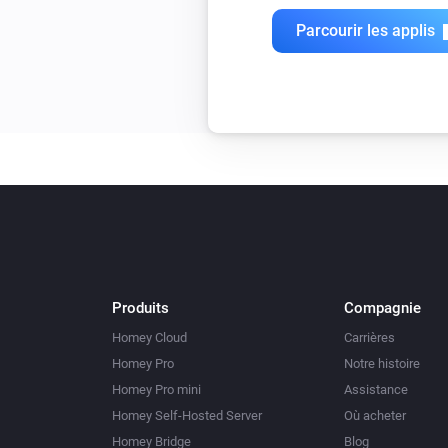
Parcourir les applis
Produits
Compagnie
Homey Cloud
Carrières
Homey Pro
Notre histoire
Homey Pro mini
Assistance
Homey Self-Hosted Server
Où acheter
Homey Bridge
Blog