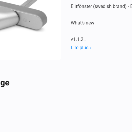
Elitfönster (swedish brand) -
What’s new

v1.1.2

Lire plus ›
Added support for Swedish la
Athom) Added Z-wave to the mai
product used in the app.

rge
v1.1.1

No issues reported, going to s
handled in beta branch until n
v1.1.0
