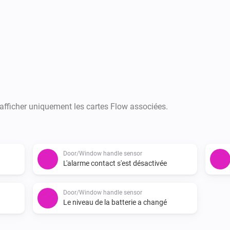
First official release.

-   Reports open/closed status
-   Reports battery status for t
If you experience a bug please 
 afficher uniquement les cartes Flow associées.
https://github.com/JohanBe
Door/Window handle sensor
L'alarme contact s'est désactivée
Door/Window handle sensor
Le niveau de la batterie a changé