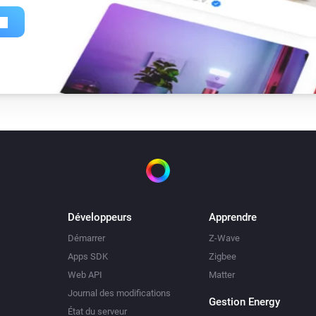
Développeurs
Apprendre
Démarrer
Z-Wave
Apps SDK
Zigbee
Web API
Matter
Journal des modifications
Gestion Energy
État du serveur