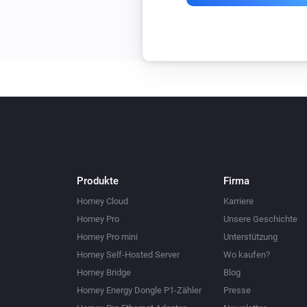
Produkte
Firma
Homey Cloud
Karriere
Homey Pro
Unsere Geschichte
Homey Pro mini
Unterstützung
Homey Self-Hosted Server
Wo kaufen?
Homey Bridge
Blog
Homey Energy Dongle P1-Zähler
Presse