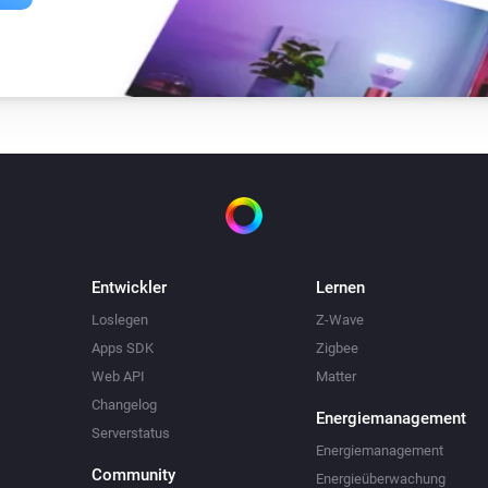
Entwickler
Lernen
Loslegen
Z-Wave
Apps SDK
Zigbee
Web API
Matter
Changelog
Energiemanagement
Serverstatus
Energiemanagement
Community
Energieüberwachung