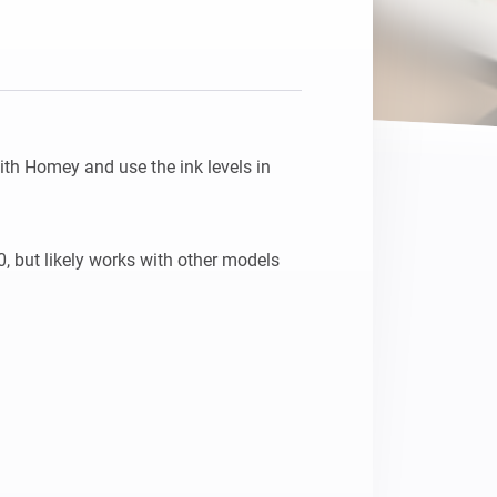
Homey Pro
Ethernet Adapter
Stelle eine Verbindung mit
deinem Ethernet-Netzwerk
her.
th Homey and use the ink levels in 
 but likely works with other models 