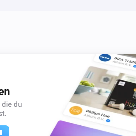
en
 die du
t.