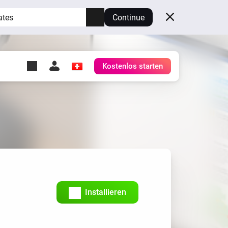
ates
Continue
Kostenlos starten
y Self-Hosted Server
ge
deinen eigenen Homey.
h
Self-Hosted Server
Lass Homey auf deiner
Hardware laufen.
Installieren