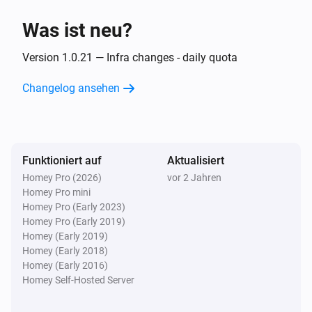
Was ist neu?
Dann ...
Version 1.0.21 — Infra changes - daily quota
Alsavo Pool Heat Pump
Die Temperatur setzen
°C
Changelog ansehen
Alsavo Pool Heat Pump
Stelle den Thermostat-Modus auf
...
Funktioniert auf
Aktualisiert
Alsavo Pool Heat Pump
Homey Pro (2026)
vor 2 Jahren
Einschalten
Homey Pro mini
Homey Pro (Early 2023)
Homey Pro (Early 2019)
Alsavo Pool Heat Pump
Homey (Early 2019)
Ausschalten
Homey (Early 2018)
Homey (Early 2016)
Alsavo Pool Heat Pump
Homey Self-Hosted Server
Ein- oder ausschalten